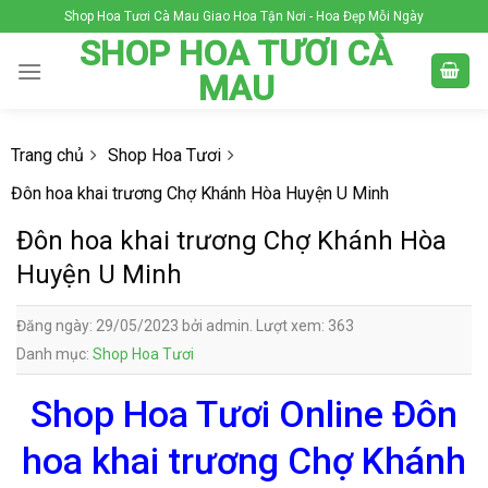
Skip
Shop Hoa Tươi Cà Mau Giao Hoa Tận Nơi - Hoa Đẹp Mỗi Ngày
to
SHOP HOA TƯƠI CÀ
content
MAU
Trang chủ
Shop Hoa Tươi
Đôn hoa khai trương Chợ Khánh Hòa Huyện U Minh
Đôn hoa khai trương Chợ Khánh Hòa
Huyện U Minh
Đăng ngày: 29/05/2023 bởi admin. Lượt xem: 363
Danh mục:
Shop Hoa Tươi
Shop Hoa Tươi Online Đôn
hoa khai trương Chợ Khánh