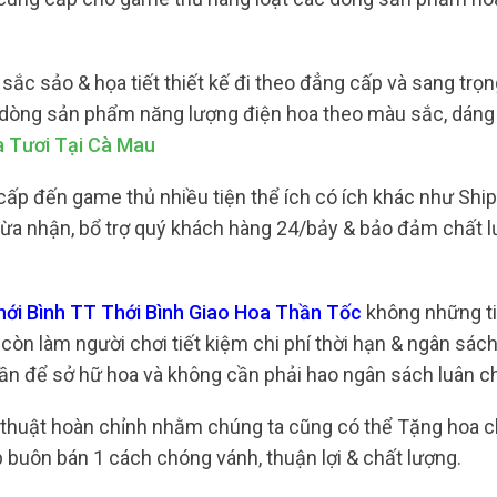
c sảo & họa tiết thiết kế đi theo đẳng cấp và sang trọng
 dòng sản phẩm năng lượng điện hoa theo màu sắc, dáng
a Tươi Tại Cà Mau
ấp đến game thủ nhiều tiện thể ích có ích khác như Ship
 thừa nhận, bổ trợ quý khách hàng 24/bảy & bảo đảm chất 
hới Bình TT Thới Bình Giao Hoa Thần Tốc
không những tiệ
òn làm người chơi tiết kiệm chi phí thời hạn & ngân sách
 lần để sở hữ hoa và không cần phải hao ngân sách luân c
ến thuật hoàn chỉnh nhằm chúng ta cũng có thể Tặng hoa c
 buôn bán 1 cách chóng vánh, thuận lợi & chất lượng.