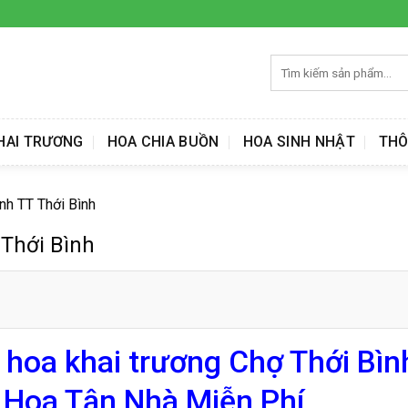
Tìm
kiếm:
HAI TRƯƠNG
HOA CHIA BUỒN
HOA SINH NHẬT
THÔ
nh TT Thới Bình
 Thới Bình
 hoa khai trương Chợ Thới Bìn
o Hoa Tận Nhà Miễn Phí