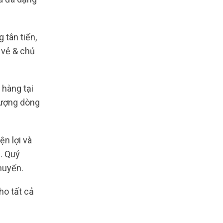
 tân tiến,
 vẻ & chủ
 hàng tại
lượng dòng
n lợi và
. Quý
huyển.
ho tất cả