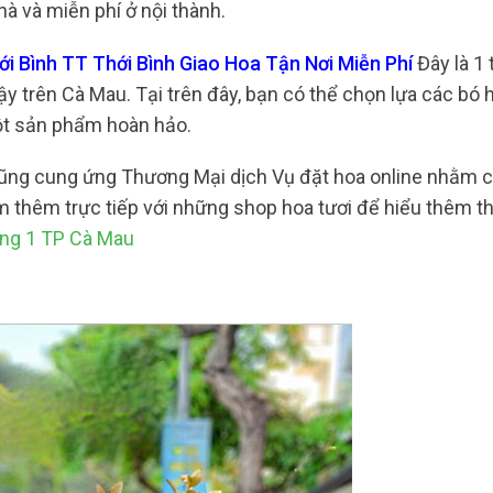
à và miễn phí ở nội thành.
ới Bình TT Thới Bình Giao Hoa Tận Nơi Miễn Phí
Đây là 1 
ậy trên Cà Mau. Tại trên đây, bạn có thể chọn lựa các bó 
ột sản phẩm hoàn hảo.
 cũng cung ứng Thương Mại dịch Vụ đặt hoa online nhằm 
m thêm trực tiếp với những shop hoa tươi để hiểu thêm t
ờng 1 TP Cà Mau