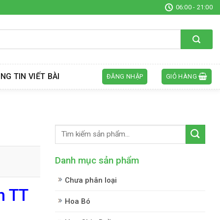
06:00 - 21:00
NG TIN VIẾT BÀI
ĐĂNG NHẬP
GIỎ HÀNG
Danh mục sản phẩm
Chưa phân loại
h TT
Hoa Bó