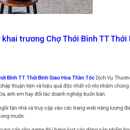
 khai trương Chợ Thới Bình TT Thới
hới Bình TT Thới Bình Giao Hoa Thần Tốc
Dịch Vụ Thươn
i pháp thuận tiện và hiệu quả độc nhất vô nhị nhằm chúng
ữa, anh em hay đối tác doanh nghiệp buôn bán.
c ngồi tận nhà và truy cập vào các trang web năng lượng đ
mong muốn.
 cung cấp cho game thủ hàng loạt các dòng sản phẩm ho