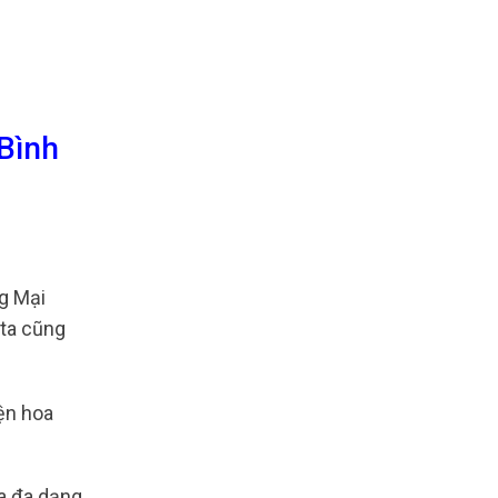
 Bình
g Mại
 ta cũng
iện hoa
a đa dạng