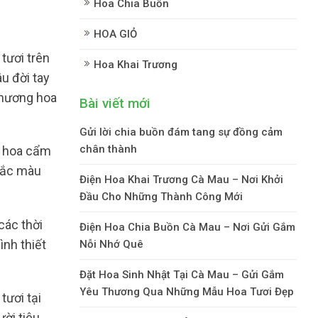
Hoa Chia Buồn
HOA GIỎ
tươi trên
Hoa Khai Trương
u đời tay
thương hoa
Bài viết mới
Gửi lời chia buồn đám tang sự đồng cảm
chân thành
, hoa cẩm
 sắc màu
Điện Hoa Khai Trương Cà Mau – Nơi Khởi
Đầu Cho Những Thành Công Mới
các thời
Điện Hoa Chia Buồn Cà Mau – Nơi Gửi Gắm
ình thiết
Nỗi Nhớ Quê
Đặt Hoa Sinh Nhật Tại Cà Mau – Gửi Gắm
Yêu Thương Qua Những Mẫu Hoa Tươi Đẹp
tươi tại
ời tiêu