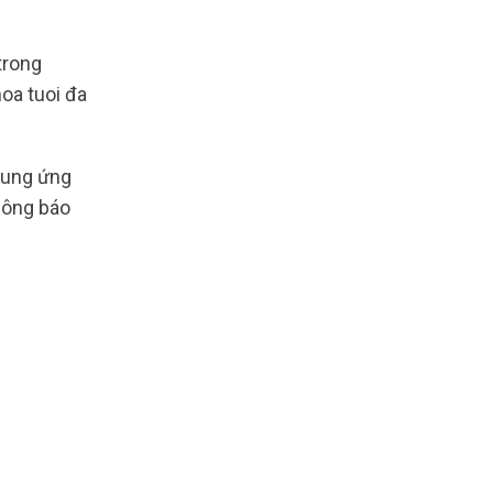
trong
hoa tuoi đa
cung ứng
hông báo