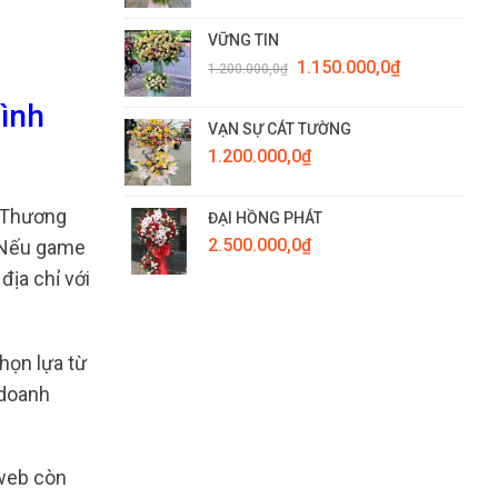
VỮNG TIN
Giá
Giá
1.150.000,0
₫
1.200.000,0
₫
gốc
hiện
là:
tại
Bình
1.200.000,0₫.
là:
VẠN SỰ CÁT TƯỜNG
1.150.000,0₫.
1.200.000,0
₫
 Thương
ĐẠI HỒNG PHÁT
2.500.000,0
₫
. Nếu game
ịa chỉ với
họn lựa từ
 doanh
 web còn