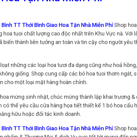
 Bình TT Thới Bình Giao Hoa Tận Nhà Miễn Phí
Shop hoa 
 hoa tuoi chất lượng cao độc nhất trên Khu Vực nà. Với lâ
 biến thành liên tưởng an toàn và tin cậy cho người yêu 
t loạt những các loại hoa tươi đa dạng cũng như hoả hồng
a không giống. Shop cung cấp các bó hoa tuoi thơm ngát,
m cho một loại mặt hàng hoàn chỉnh.
c hoa mừng sinh nhật, chúc mừng thành lập khai trương & 
có thể yêu cầu cửa hàng họa tiết thiết kế 1 bó hoa cấu h
bằng hữu hoặc đối tác kinh doanh.
 Bình TT Thới Bình Giao Hoa Tận Nhà Miễn Phí
Shop hoa 
n phẩm & Thương Mại & dịch Vụ cực tốt tới mang đến ngư