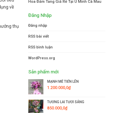
Hoa Đám Tang Giá Rẻ Tại U Minh Cà Mau
dụng về
Đăng Nhập
Đăng nhập
 hưởng thụ
RSS bài viết
RSS bình luận
WordPress.org
Sản phẩm mới
MẠNH MẼ TIẾN LÊN
1.200.000,0
₫
TƯƠNG LAI TƯƠI SÁNG
850.000,0
₫