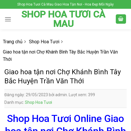
Skip
Shop Hoa Tươi Cà Mau Giao Hoa Tận Nơi - Hoa Đẹp Mỗi Ngày
to
SHOP HOA TƯƠI CÀ
content
MAU
Trang chủ
Shop Hoa Tươi
Giao hoa tận nơi Chợ Khánh Bình Tây Bắc Huyện Trần Văn
Thới
Giao hoa tận nơi Chợ Khánh Bình Tây
Bắc Huyện Trần Văn Thới
Đăng ngày: 29/05/2023 bởi admin. Lượt xem: 399
Danh mục:
Shop Hoa Tươi
Shop Hoa Tươi Online Giao