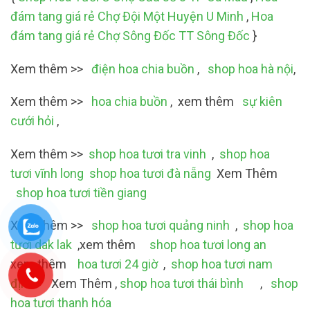
đám tang giá rẻ Chợ Đội Một Huyện U Minh
,
Hoa
đám tang giá rẻ Chợ Sông Đốc TT Sông Đốc
}
Xem thêm >>
điện hoa chia buồn
,
shop hoa hà nội
,
Xem thêm >>
hoa chia buồn
, xem thêm
sự kiên
cưới hỏi
,
Xem thêm >>
shop hoa tươi tra vinh
,
shop hoa
tươi vĩnh long
shop hoa tươi đà nẵng
Xem Thêm
shop hoa tươi tiền giang
Xem thêm >>
shop hoa tươi quảng ninh
,
shop hoa
tươi dak lak
,xem thêm
shop hoa tươi long an
xem thêm
hoa tươi 24 giờ
,
shop hoa tươi nam
định
Xem Thêm ,
shop hoa tươi thái bình
,
shop
hoa tươi thanh hóa