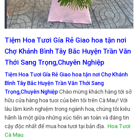
Tiệm Hoa Tươi Gía Rẻ Giao hoa tận nơi
Chợ Khánh Bình Tây Bắc Huyện Trần Văn
Thới Sang Trọng,Chuyên Nghiệp
Tiệm Hoa Tươi Gía Rẻ Giao hoa tận nơi Chợ Khánh
Bình Tây Bắc Huyện Trần Văn Thới Sang
Trọng,Chuyên Nghiệp
Chào mừng khách hàng tới sở
hữu cửa hàng hoa tuoi của bên tôi trên Cà Mau! Với
lâu lăm kinh nghiệm trong ngành hoa, chúng tôi kiêu
hãnh là một giữa những xúc tiến an toàn và đáng tin
cậy độc nhất để mua hoa tươi tại bản địa.
Hoa Tươi
Cà Mau