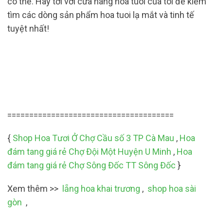
có thể. Hãy tới với cửa hàng hoa tuoi của tôi để kiếm
tìm các dòng sản phẩm hoa tuoi lạ mắt và tinh tế
tuyệt nhất!
======================================
{
Shop Hoa Tươi Ở Chợ Cầu số 3 TP Cà Mau
,
Hoa
đám tang giá rẻ Chợ Đội Một Huyện U Minh
,
Hoa
đám tang giá rẻ Chợ Sông Đốc TT Sông Đốc
}
Xem thêm >>
lẵng hoa khai trương
,
shop hoa sài
gòn
,