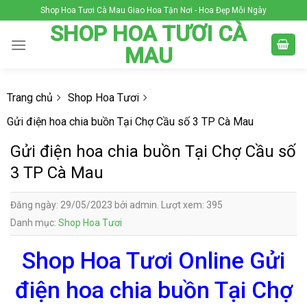
Skip
Shop Hoa Tươi Cà Mau Giao Hoa Tận Nơi - Hoa Đẹp Mỗi Ngày
to
SHOP HOA TƯƠI CÀ
content
MAU
Trang chủ
Shop Hoa Tươi
Gửi điện hoa chia buồn Tại Chợ Cầu số 3 TP Cà Mau
Gửi điện hoa chia buồn Tại Chợ Cầu số
3 TP Cà Mau
Đăng ngày: 29/05/2023 bởi admin. Lượt xem: 395
Danh mục:
Shop Hoa Tươi
Shop Hoa Tươi Online Gửi
điện hoa chia buồn Tại Chợ