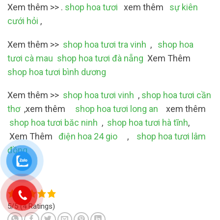
Xem thêm >> .
shop hoa tươi
xem thêm
sự kiên
cưới hỏi
,
Xem thêm >>
shop hoa tươi tra vinh
,
shop hoa
tươi cà mau
shop hoa tươi đà nẵng
Xem Thêm
shop hoa tươi bình dương
Xem thêm >>
shop hoa tươi vinh
,
shop hoa tươi cần
thơ
,xem thêm
shop hoa tươi long an
xem thêm
shop hoa tươi băc ninh
,
shop hoa tươi hà tĩnh
,
Xem Thêm
điện hoa 24 gio
,
shop hoa tươi lâm
đồng
5/5
(4 Ratings)