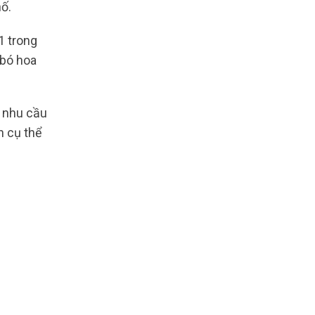
ố.
1 trong
 bó hoa
g nhu cầu
n cụ thể