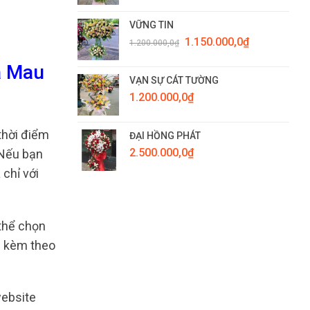
VỮNG TIN
Giá
Giá
1.150.000,0
₫
1.200.000,0
₫
gốc
hiện
là:
tại
à Mau
1.200.000,0₫.
là:
VẠN SỰ CÁT TƯỜNG
1.150.000,0₫.
1.200.000,0
₫
thời điểm
ĐẠI HỒNG PHÁT
2.500.000,0
₫
 Nếu bạn
chỉ với
 thể chọn
g kèm theo
website