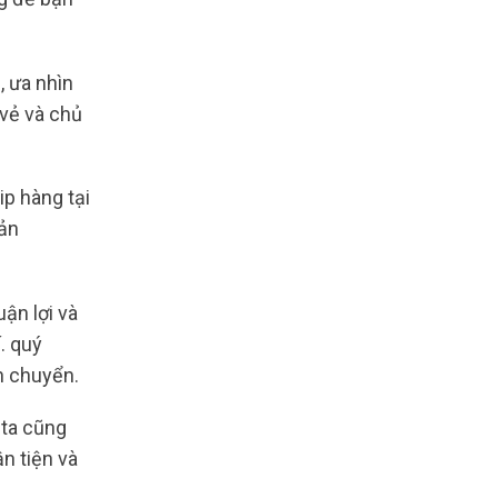
, ưa nhìn
 vẻ và chủ
ip hàng tại
sản
ận lợi và
. quý
ân chuyển.
 ta cũng
n tiện và