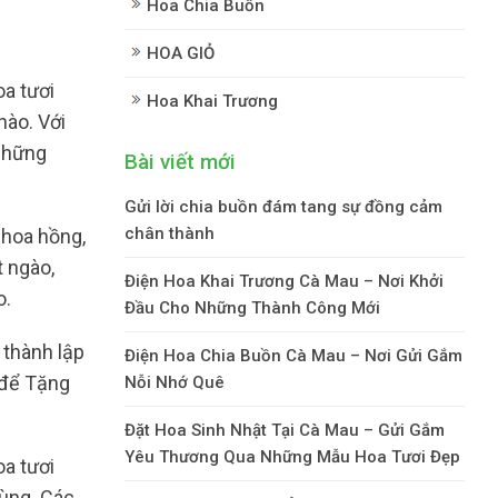
Hoa Chia Buồn
HOA GIỎ
a tươi
Hoa Khai Trương
nào. Với
 những
Bài viết mới
Gửi lời chia buồn đám tang sự đồng cảm
chân thành
 hoa hồng,
 ngào,
Điện Hoa Khai Trương Cà Mau – Nơi Khởi
o.
Đầu Cho Những Thành Công Mới
 thành lập
Điện Hoa Chia Buồn Cà Mau – Nơi Gửi Gắm
 để Tặng
Nỗi Nhớ Quê
Đặt Hoa Sinh Nhật Tại Cà Mau – Gửi Gắm
Yêu Thương Qua Những Mẫu Hoa Tươi Đẹp
a tươi
dùng. Các