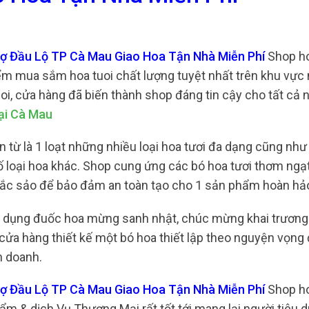
Chợ Đầu Lộ TP Cà Mau Giao Hoa Tận Nhà Miễn Phí
Shop ho
ểm mua sắm hoa tuoi chất lượng tuyệt nhất trên khu vực 
i, cửa hàng đã biến thành shop đáng tin cậy cho tất cả
ại Cà Mau
n từ là 1 loạt những nhiều loại hoa tươi đa dạng cũng như
 loại hoa khác. Shop cung ứng các bó hoa tươi thơm ngạt
à sắc sảo để bảo đảm an toàn tạo cho 1 sản phẩm hoàn hả
ác dụng đuốc hoa mừng sanh nhật, chúc mừng khai trương
 cửa hàng thiết kế một bó hoa thiết lập theo nguyện vọng
h doanh.
Chợ Đầu Lộ TP Cà Mau Giao Hoa Tận Nhà Miễn Phí
Shop ho
m & dịch Vụ Thương Mại rất tốt tới mang lại người tiêu 