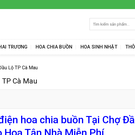
Tìm
kiếm:
HAI TRƯƠNG
HOA CHIA BUỒN
HOA SINH NHẬT
THÔ
 Đầu Lộ TP Cà Mau
ộ TP Cà Mau
điện hoa chia buồn Tại Chợ Đầ
 Hoa Tận Nhà Miễn Phí