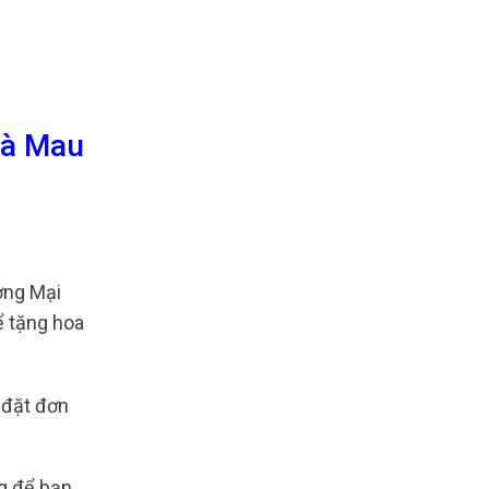
Cà Mau
ơng Mại
ể tặng hoa
 đặt đơn
g để bạn