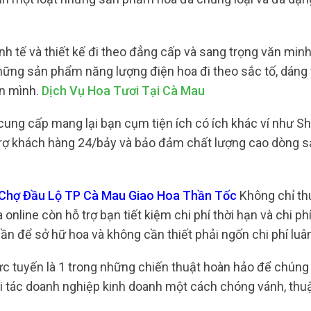
h tế và thiết kế đi theo đẳng cấp và sang trọng văn minh
hững sản phẩm năng lượng điện hoa đi theo sắc tố, dáng
ân mình.
Dịch Vụ Hoa Tươi Tại Cà Mau
ung cấp mang lại bạn cụm tiện ích có ích khác ví như Sh
ổ trợ khách hàng 24/bảy và bảo đảm chất lượng cao dòng 
i Chợ Đầu Lộ TP Cà Mau Giao Hoa Thần Tốc
Không chỉ thu
line còn hỗ trợ bạn tiết kiệm chi phí thời hạn và chi phí
 lần để sở hữ hoa và không cần thiết phải ngốn chi phí lu
ực tuyến là 1 trong những chiến thuật hoàn hảo để chúng
i tác doanh nghiệp kinh doanh một cách chóng vánh, thuậ