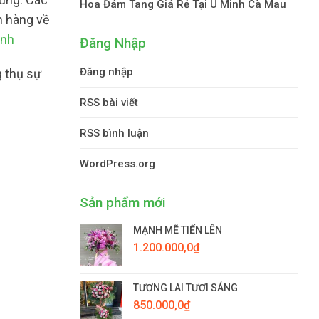
Hoa Đám Tang Giá Rẻ Tại U Minh Cà Mau
h hàng về
inh
Đăng Nhập
Đăng nhập
g thụ sự
RSS bài viết
RSS bình luận
WordPress.org
Sản phẩm mới
MẠNH MẼ TIẾN LÊN
1.200.000,0
₫
TƯƠNG LAI TƯƠI SÁNG
850.000,0
₫