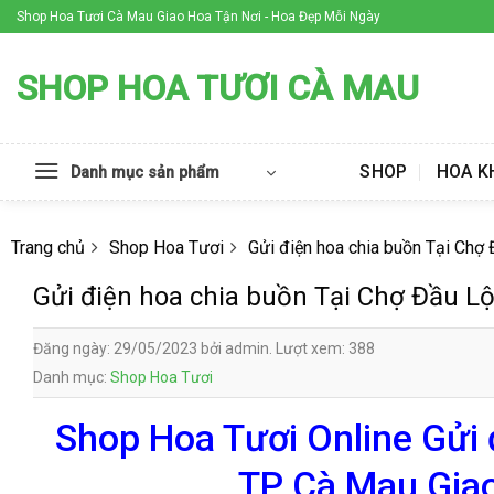
Skip
Shop Hoa Tươi Cà Mau Giao Hoa Tận Nơi - Hoa Đẹp Mỗi Ngày
to
content
SHOP HOA TƯƠI CÀ MAU
SHOP
HOA K
Danh mục sản phẩm
Trang chủ
Shop Hoa Tươi
Gửi điện hoa chia buồn Tại Chợ
Gửi điện hoa chia buồn Tại Chợ Đầu L
Đăng ngày: 29/05/2023 bởi admin. Lượt xem: 388
Danh mục:
Shop Hoa Tươi
Shop Hoa Tươi Online Gửi 
TP Cà Mau Giao