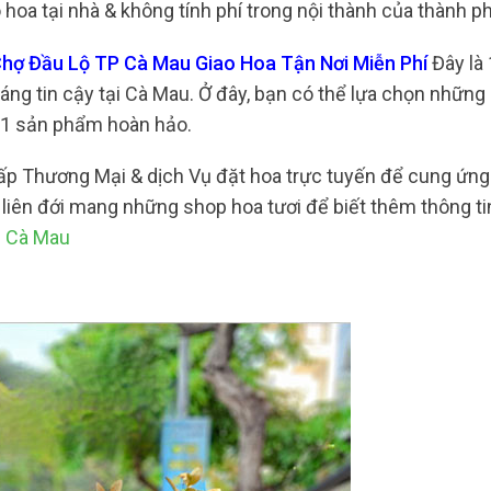
oa tại nhà & không tính phí trong nội thành của thành ph
 Chợ Đầu Lộ TP Cà Mau Giao Hoa Tận Nơi Miễn Phí
Đây là 
áng tin cậy tại Cà Mau. Ở đây, bạn có thể lựa chọn những
ho 1 sản phẩm hoàn hảo.
cấp Thương Mại & dịch Vụ đặt hoa trực tuyến để cung ứn
liên đới mang những shop hoa tươi để biết thêm thông ti
P Cà Mau