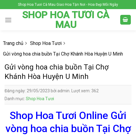
Skip
Shop Hoa Tươi Cà Mau Giao Hoa Tận Nơi - Hoa Đẹp Mỗi Ngày
to
SHOP HOA TƯƠI CÀ
content
MAU
Trang chủ
Shop Hoa Tươi
Gửi vòng hoa chia buồn Tại Chợ Khánh Hòa Huyện U Minh
Gửi vòng hoa chia buồn Tại Chợ
Khánh Hòa Huyện U Minh
Đăng ngày: 29/05/2023 bởi admin. Lượt xem: 362
Danh mục:
Shop Hoa Tươi
Shop Hoa Tươi Online Gửi
vòng hoa chia buồn Tại Chợ