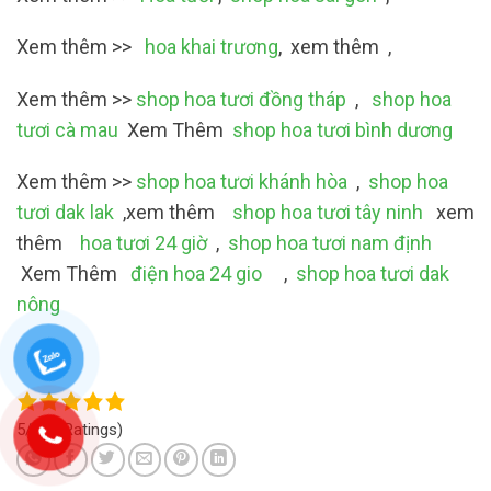
Xem thêm >>
hoa khai trương
, xem thêm ,
Xem thêm >>
shop hoa tươi đồng tháp
,
shop hoa
tươi cà mau
Xem Thêm
shop hoa tươi bình dương
Xem thêm >>
shop hoa tươi khánh hòa
,
shop hoa
tươi dak lak
,xem thêm
shop hoa tươi tây ninh
xem
thêm
hoa tươi 24 giờ
,
shop hoa tươi nam định
Xem Thêm
điện hoa 24 gio
,
shop hoa tươi dak
nông
5/5
(4 Ratings)