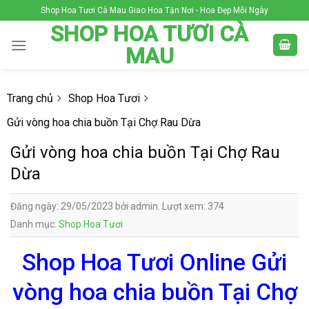
Skip
Shop Hoa Tươi Cà Mau Giao Hoa Tận Nơi - Hoa Đẹp Mỗi Ngày
to
SHOP HOA TƯƠI CÀ
content
MAU
Trang chủ
Shop Hoa Tươi
Gửi vòng hoa chia buồn Tại Chợ Rau Dừa
Gửi vòng hoa chia buồn Tại Chợ Rau
Dừa
Đăng ngày: 29/05/2023 bởi admin. Lượt xem: 374
Danh mục:
Shop Hoa Tươi
Shop Hoa Tươi Online Gửi
vòng hoa chia buồn Tại Chợ