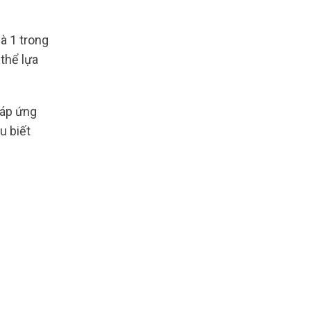
là 1 trong
thể lựa
đáp ứng
u biết