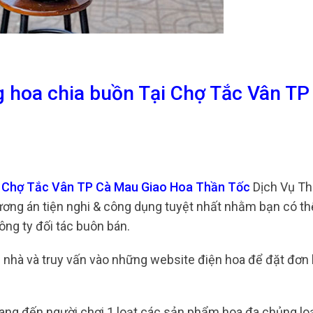
g hoa chia buồn Tại Chợ Tắc Vân TP
ại Chợ Tắc Vân TP Cà Mau Giao Hoa Thần Tốc
Dịch Vụ T
hương án tiện nghi & công dụng tuyệt nhất nhằm bạn có t
ông ty đối tác buôn bán.
tại nhà và truy vấn vào những website điện hoa để đặt đơn
ng đến người chơi 1 loạt các sản phẩm hoa đa chủng loạ