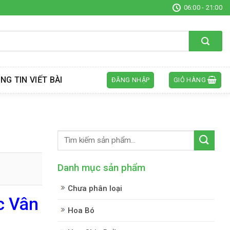
06:00 - 21:00
NG TIN VIẾT BÀI
ĐĂNG NHẬP
GIỎ HÀNG
Danh mục sản phẩm
Chưa phân loại
c Vân
Hoa Bó