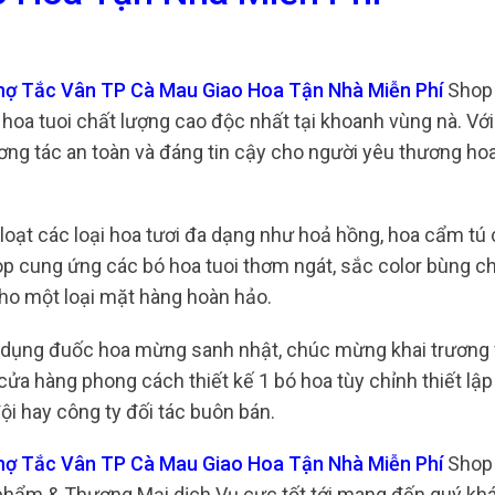
Chợ Tắc Vân TP Cà Mau Giao Hoa Tận Nhà Miễn Phí
Shop 
hoa tuoi chất lượng cao độc nhất tại khoanh vùng nà. Với
ương tác an toàn và đáng tin cậy cho người yêu thương hoa
 loạt các loại hoa tươi đa dạng như hoả hồng, hoa cẩm tú 
hop cung ứng các bó hoa tuoi thơm ngát, sắc color bùng c
cho một loại mặt hàng hoàn hảo.
c dụng đuốc hoa mừng sanh nhật, chúc mừng khai trương 
ửa hàng phong cách thiết kế 1 bó hoa tùy chỉnh thiết lập
i hay công ty đối tác buôn bán.
Chợ Tắc Vân TP Cà Mau Giao Hoa Tận Nhà Miễn Phí
Shop 
 phẩm & Thương Mại dịch Vụ cực tốt tới mang đến quý kh