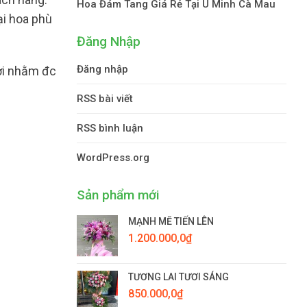
Hoa Đám Tang Giá Rẻ Tại U Minh Cà Mau
ại hoa phù
Đăng Nhập
Đăng nhập
ơi nhằm đc
RSS bài viết
RSS bình luận
WordPress.org
Sản phẩm mới
MẠNH MẼ TIẾN LÊN
1.200.000,0
₫
TƯƠNG LAI TƯƠI SÁNG
850.000,0
₫