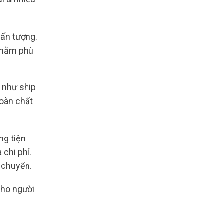
 ấn tượng.
 nhằm phù
 như ship
toàn chất
g tiện
 chi phí.
n chuyển.
cho người