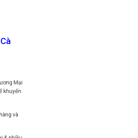
 Cà
hương Mại
hể khuyến
 hàng và
i & nhiều