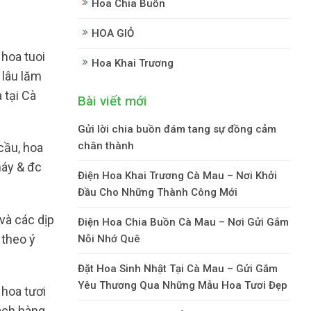
Hoa Chia Buồn
HOA GIỎ
hoa tuoi
Hoa Khai Trương
 lâu lăm
 tại Cà
Bài viết mới
Gửi lời chia buồn đám tang sự đồng cảm
chân thành
cầu, hoa
háy & đc
Điện Hoa Khai Trương Cà Mau – Nơi Khởi
Đầu Cho Những Thành Công Mới
và các dịp
Điện Hoa Chia Buồn Cà Mau – Nơi Gửi Gắm
 theo ý
Nỗi Nhớ Quê
Đặt Hoa Sinh Nhật Tại Cà Mau – Gửi Gắm
Yêu Thương Qua Những Mẫu Hoa Tươi Đẹp
hoa tươi
ách hàng.