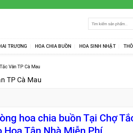
Tìm
kiếm:
HAI TRƯƠNG
HOA CHIA BUỒN
HOA SINH NHẬT
THÔ
ợ Tắc Vân TP Cà Mau
Vân TP Cà Mau
vòng hoa chia buồn Tại Chợ Tắ
 Hoa Tận Nhà Miễn Phí