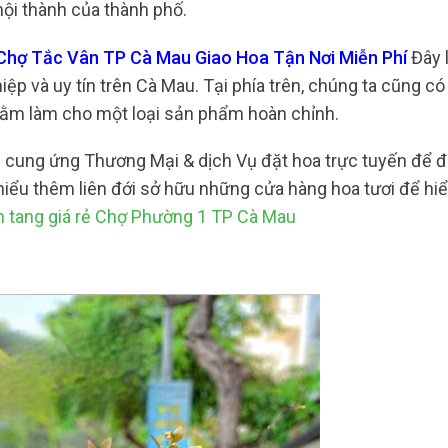
nội thành của thành phố.
i Chợ Tắc Vân TP Cà Mau Giao Hoa Tận Nơi Miễn Phí
Đây 
p và uy tín trên Cà Mau. Tại phía trên, chúng ta cũng có 
nhằm làm cho một loại sản phẩm hoàn chỉnh.
ng cung ứng Thương Mại & dịch Vụ đặt hoa trực tuyến để 
iểu thêm liên đới sở hữu những cửa hàng hoa tươi để hiể
 tang giá rẻ Chợ Phường 1 TP Cà Mau