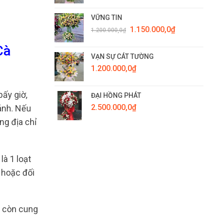
VỮNG TIN
Giá
Giá
1.150.000,0
₫
1.200.000,0
₫
gốc
hiện
là:
tại
Cà
1.200.000,0₫.
là:
VẠN SỰ CÁT TƯỜNG
1.150.000,0₫.
1.200.000,0
₫
ấy giờ,
ĐẠI HỒNG PHÁT
2.500.000,0
₫
ánh. Nếu
ng địa chỉ
là 1 loạt
 hoặc đối
e còn cung