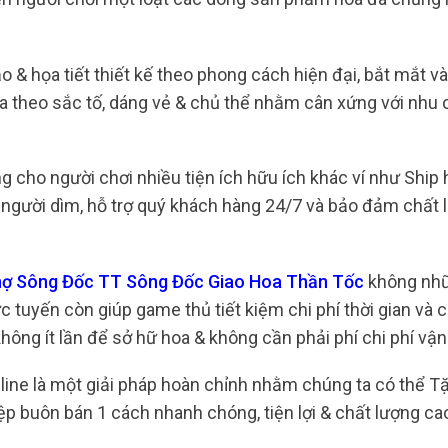
 & họa tiết thiết kế theo phong cách hiện đại, bắt mắt và 
a theo sắc tố, dáng vẻ & chủ thể nhằm cân xứng với nhu 
 cho người chơi nhiều tiện ích hữu ích khác ví như Ship 
ng người dìm, hỗ trợ quý khách hàng 24/7 và bảo đảm chất
Chợ Sông Đốc TT Sông Đốc Giao Hoa Thần Tốc
không nhữ
 tuyến còn giúp game thủ tiết kiệm chi phí thời gian và ch
không ít lần để sở hữ hoa & không cần phải phí chi phí vậ
line là một giải pháp hoàn chỉnh nhằm chúng ta có thể T
p buôn bán 1 cách nhanh chóng, tiện lợi & chất lượng ca