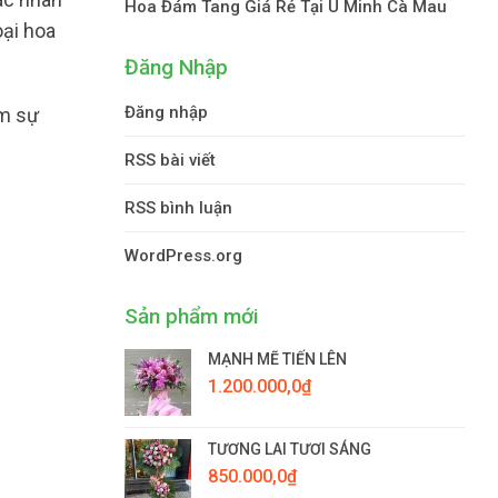
Hoa Đám Tang Giá Rẻ Tại U Minh Cà Mau
oại hoa
Đăng Nhập
Đăng nhập
ệm sự
RSS bài viết
RSS bình luận
WordPress.org
Sản phẩm mới
MẠNH MẼ TIẾN LÊN
1.200.000,0
₫
TƯƠNG LAI TƯƠI SÁNG
850.000,0
₫