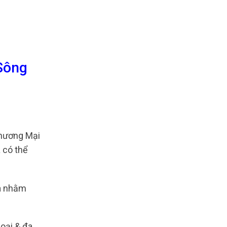
Sông
hương Mại
 có thể
oa nhằm
oại & đa