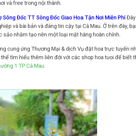
i và free trong nội thành.
ợ Sông Đốc TT Sông Đốc Giao Hoa Tận Nơi Miễn Phí
Đây 
iệp và bài bản và đáng tin cậy tại Cà Mau. Ở trên đây, b
sắc sảo nhằm tạo nên một loại mặt hàng hoàn chỉnh.
cũng cung ứng Thương Mại & dịch Vụ đặt hoa trực tuyến 
hể tìm hiểu thêm liên đới với các shop hoa tuoi để biết
hường 1 TP Cà Mau