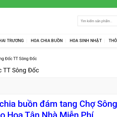
Tìm
kiếm:
HAI TRƯƠNG
HOA CHIA BUỒN
HOA SINH NHẬT
THÔ
ông Đốc TT Sông Đốc
c TT Sông Đốc
 chia buồn đám tang Chợ Sôn
o Hoa Tận Nhà Miễn Phí