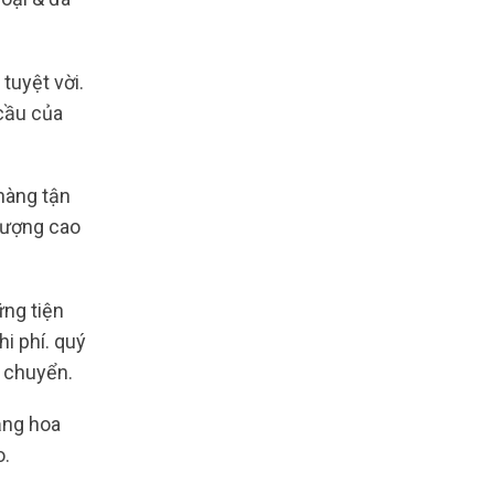
tuyệt vời.
cầu của
hàng tận
 lượng cao
ng tiện
i phí. quý
n chuyển.
ặng hoa
o.