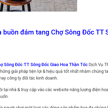
ia buồn đám tang Chợ Sông Đốc TT 
Chợ Sông Đốc TT Sông Đốc Giao Hoa Thần Tốc
Dịch Vụ T
hững giải pháp tiện lợi & hiệu quả tốt nhất nhằm chúng ta
ay công ty đối tác kinh doanh.
ngồi tại nhà & truy cập vào các website năng lượng điện h
muốn.
n người chơi một loạt các dòng sản phẩm hoa đa chủng l