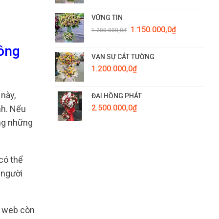
VỮNG TIN
Giá
Giá
1.150.000,0
₫
1.200.000,0
₫
gốc
hiện
là:
tại
ông
1.200.000,0₫.
là:
VẠN SỰ CÁT TƯỜNG
1.150.000,0₫.
1.200.000,0
₫
này,
ĐẠI HỒNG PHÁT
2.500.000,0
₫
nh. Nếu
ong những
có thể
 người
g web còn