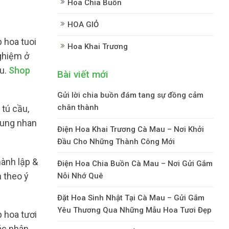
Hoa Chia Buồn
HOA GIỎ
 hoa tuoi
Hoa Khai Trương
nghiệm ở
au.
Shop
Bài viết mới
Gửi lời chia buồn đám tang sự đồng cảm
chân thành
 tú cầu,
dung nhan
Điện Hoa Khai Trương Cà Mau – Nơi Khởi
Đầu Cho Những Thành Công Mới
hành lập &
Điện Hoa Chia Buồn Cà Mau – Nơi Gửi Gắm
h theo ý
Nỗi Nhớ Quê
Đặt Hoa Sinh Nhật Tại Cà Mau – Gửi Gắm
Yêu Thương Qua Những Mẫu Hoa Tươi Đẹp
 hoa tươi
ác nhân