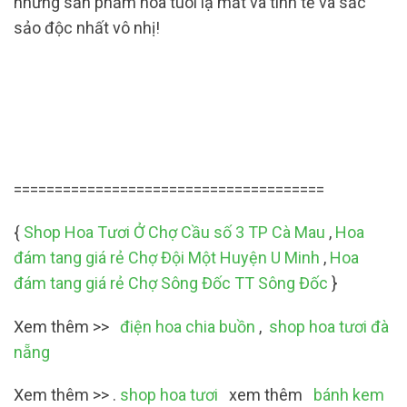
những sản phẩm hoa tuoi lạ mắt và tinh tế và sắc
sảo độc nhất vô nhị!
======================================
{
Shop Hoa Tươi Ở Chợ Cầu số 3 TP Cà Mau
,
Hoa
đám tang giá rẻ Chợ Đội Một Huyện U Minh
,
Hoa
đám tang giá rẻ Chợ Sông Đốc TT Sông Đốc
}
Xem thêm >>
điện hoa chia buồn
,
shop hoa tươi đà
nẵng
Xem thêm >> .
shop hoa tươi
xem thêm
bánh kem