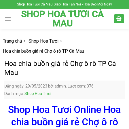
Skip
Shop Hoa Tươi Cà Mau Giao Hoa Tận Nơi - Hoa Đẹp Mỗi Ngày
to
SHOP HOA TƯƠI CÀ
content
MAU
Trang chủ
Shop Hoa Tươi
Hoa chia buồn giá rẻ Chợ ô rô TP Cà Mau
Hoa chia buồn giá rẻ Chợ ô rô TP Cà
Mau
Đăng ngày: 29/05/2023 bởi admin. Lượt xem: 376
Danh mục:
Shop Hoa Tươi
Shop Hoa Tươi Online Hoa
chia buồn giá rẻ Chợ ô rô