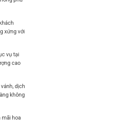
 khách
g xứng với
c vụ tại
lượng cao
 vánh, dịch
 hàng không
n mãi hoa