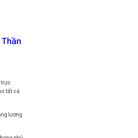
a Thần
 trực
o tất cả
năng lượng
phong phú