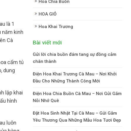
Hoa Chia Buồn
HOA GIỎ
au là 1
Hoa Khai Trương
u năm kinh
rên Cà
Bài viết mới
Gửi lời chia buồn đám tang sự đồng cảm
chân thành
 hoa cẩm tú
o, dung
Điện Hoa Khai Trương Cà Mau – Nơi Khởi
Đầu Cho Những Thành Công Mới
h lập khai
Điện Hoa Chia Buồn Cà Mau – Nơi Gửi Gắm
cấu hình
Nỗi Nhớ Quê
Đặt Hoa Sinh Nhật Tại Cà Mau – Gửi Gắm
Yêu Thương Qua Những Mẫu Hoa Tươi Đẹp
au luôn
 cửa hàng