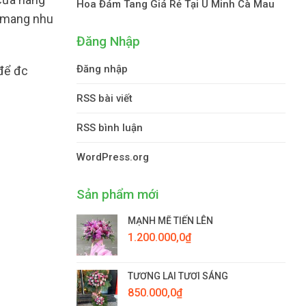
Hoa Đám Tang Giá Rẻ Tại U Minh Cà Mau
t mang nhu
Đăng Nhập
Đăng nhập
 để đc
RSS bài viết
RSS bình luận
WordPress.org
Sản phẩm mới
MẠNH MẼ TIẾN LÊN
1.200.000,0
₫
TƯƠNG LAI TƯƠI SÁNG
850.000,0
₫