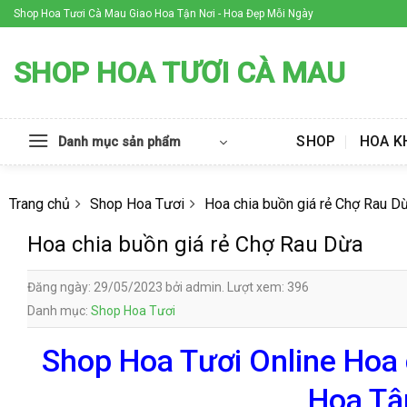
Skip
Shop Hoa Tươi Cà Mau Giao Hoa Tận Nơi - Hoa Đẹp Mỗi Ngày
to
content
SHOP HOA TƯƠI CÀ MAU
SHOP
HOA K
Danh mục sản phẩm
Trang chủ
Shop Hoa Tươi
Hoa chia buồn giá rẻ Chợ Rau D
Hoa chia buồn giá rẻ Chợ Rau Dừa
Đăng ngày: 29/05/2023 bởi admin. Lượt xem: 396
Danh mục:
Shop Hoa Tươi
Shop Hoa Tươi Online Hoa 
Hoa Tậ