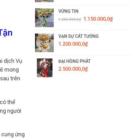
VỮNG TIN
Giá
Giá
1.150.000,0
₫
1.200.000,0
₫
gốc
hiện
là:
tại
 Tận
1.200.000,0₫.
là:
VẠN SỰ CÁT TƯỜNG
1.150.000,0₫.
1.200.000,0
₫
i dịch Vụ
ĐẠI HỒNG PHÁT
2.500.000,0
₫
 sẽ mong
 sau trên
 có thể
ững người
n cung ứng