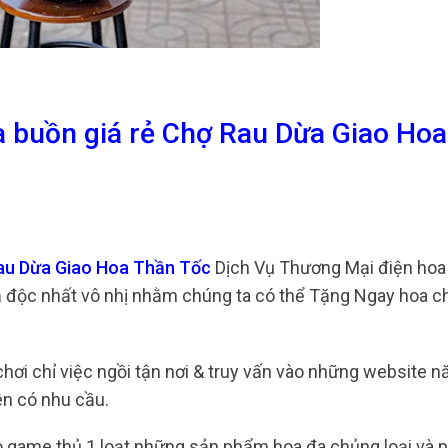
a buồn giá rẻ Chợ Rau Dừa Giao Ho
Rau Dừa Giao Hoa Thần Tốc
Dịch Vụ Thương Mại điện hoa
uả độc nhất vô nhị nhằm chúng ta có thể Tặng Ngay hoa ch
chơi chỉ việc ngồi tận nơi & truy vấn vào những website 
ên có nhu cầu.
o game thủ 1 loạt những sản phẩm hoa đa chủng loại và 