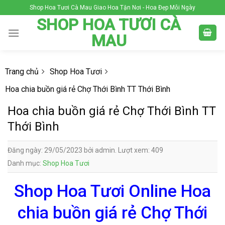
Skip
Shop Hoa Tươi Cà Mau Giao Hoa Tận Nơi - Hoa Đẹp Mỗi Ngày
to
SHOP HOA TƯƠI CÀ
content
MAU
Trang chủ
Shop Hoa Tươi
Hoa chia buồn giá rẻ Chợ Thới Bình TT Thới Bình
Hoa chia buồn giá rẻ Chợ Thới Bình TT
Thới Bình
Đăng ngày: 29/05/2023 bởi admin. Lượt xem: 409
Danh mục:
Shop Hoa Tươi
Shop Hoa Tươi Online Hoa
chia buồn giá rẻ Chợ Thới