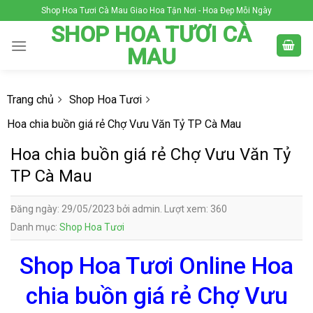
Skip
Shop Hoa Tươi Cà Mau Giao Hoa Tận Nơi - Hoa Đẹp Mỗi Ngày
to
SHOP HOA TƯƠI CÀ
content
MAU
Trang chủ
Shop Hoa Tươi
Hoa chia buồn giá rẻ Chợ Vưu Văn Tỷ TP Cà Mau
Hoa chia buồn giá rẻ Chợ Vưu Văn Tỷ
TP Cà Mau
Đăng ngày: 29/05/2023 bởi admin. Lượt xem: 360
Danh mục:
Shop Hoa Tươi
Shop Hoa Tươi Online Hoa
chia buồn giá rẻ Chợ Vưu