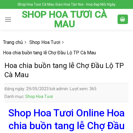
Skip
Shop Hoa Tươi Cà Mau Giao Hoa Tận Nơi - Hoa Đẹp Mỗi Ngày
to
SHOP HOA TƯƠI CÀ
content
MAU
Trang chủ
Shop Hoa Tươi
Hoa chia buồn tang lễ Chợ Đầu Lộ TP Cà Mau
Hoa chia buồn tang lễ Chợ Đầu Lộ TP
Cà Mau
Đăng ngày: 29/05/2023 bởi admin. Lượt xem: 365
Danh mục:
Shop Hoa Tươi
Shop Hoa Tươi Online Hoa
chia buồn tang lễ Chợ Đầu