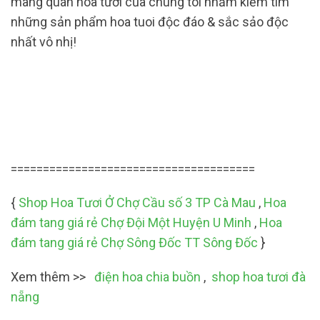
mang quán hoa tươi của chúng tôi nhằm kiếm tìm
những sản phẩm hoa tuoi độc đáo & sắc sảo độc
nhất vô nhị!
======================================
{
Shop Hoa Tươi Ở Chợ Cầu số 3 TP Cà Mau
,
Hoa
đám tang giá rẻ Chợ Đội Một Huyện U Minh
,
Hoa
đám tang giá rẻ Chợ Sông Đốc TT Sông Đốc
}
Xem thêm >>
điện hoa chia buồn
,
shop hoa tươi đà
nẵng