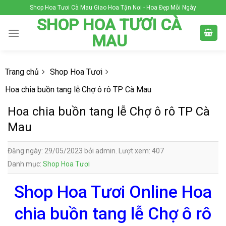
Skip
Shop Hoa Tươi Cà Mau Giao Hoa Tận Nơi - Hoa Đẹp Mỗi Ngày
to
SHOP HOA TƯƠI CÀ
content
MAU
Trang chủ
Shop Hoa Tươi
Hoa chia buồn tang lễ Chợ ô rô TP Cà Mau
Hoa chia buồn tang lễ Chợ ô rô TP Cà
Mau
Đăng ngày: 29/05/2023 bởi admin. Lượt xem: 407
Danh mục:
Shop Hoa Tươi
Shop Hoa Tươi Online Hoa
chia buồn tang lễ Chợ ô rô