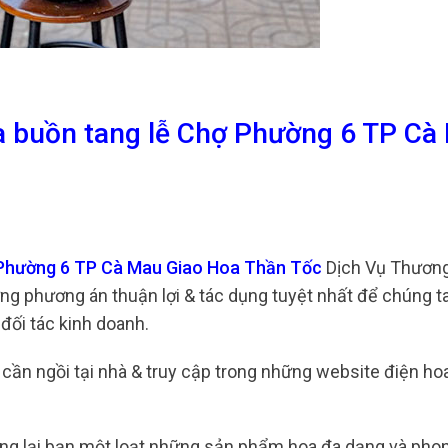
ia buồn tang lễ Chợ Phường 6 TP Cà
ợ Phường 6 TP Cà Mau Giao Hoa Thần Tốc
Dịch Vụ Thương
ững phương án thuận lợi & tác dụng tuyệt nhất để chúng t
đối tác kinh doanh.
ỉ cần ngồi tại nhà & truy cập trong những website điện h
ng lại bạn một loạt những sản phẩm hoa đa dạng và pho