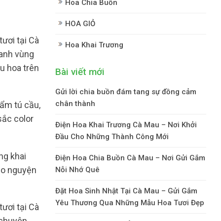
Hoa Chia Buồn
HOA GIỎ
ươi tại Cà
Hoa Khai Trương
oanh vùng
êu hoa trên
Bài viết mới
Gửi lời chia buồn đám tang sự đồng cảm
chân thành
cẩm tú cầu,
sắc color
Điện Hoa Khai Trương Cà Mau – Nơi Khởi
Đầu Cho Những Thành Công Mới
ng khai
Điện Hoa Chia Buồn Cà Mau – Nơi Gửi Gắm
heo nguyện
Nỗi Nhớ Quê
Đặt Hoa Sinh Nhật Tại Cà Mau – Gửi Gắm
Yêu Thương Qua Những Mẫu Hoa Tươi Đẹp
ươi tại Cà
 chuyên