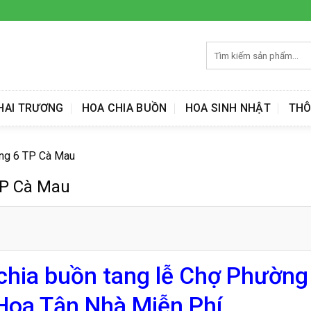
Tìm
kiếm:
HAI TRƯƠNG
HOA CHIA BUỒN
HOA SINH NHẬT
THÔ
ờng 6 TP Cà Mau
TP Cà Mau
chia buồn tang lễ Chợ Phường
Hoa Tận Nhà Miễn Phí