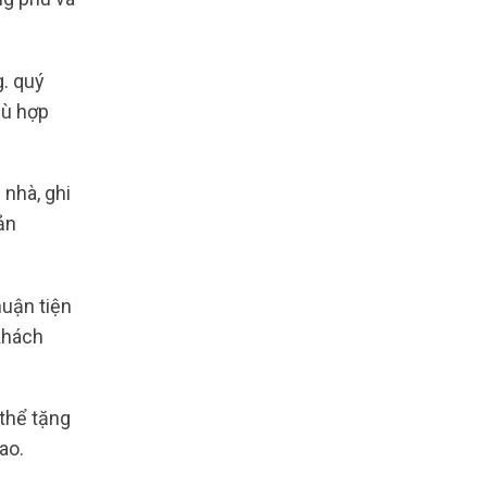
g. quý
hù hợp
 nhà, ghi
ản
uận tiện
 khách
thể tặng
ao.