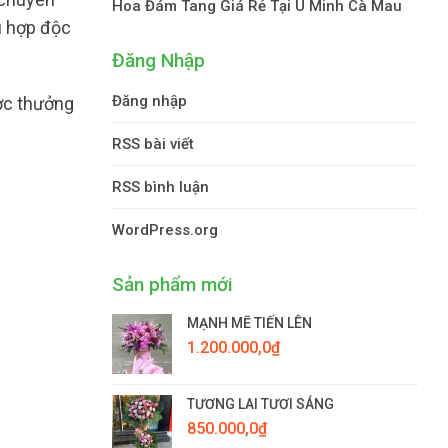
Hoa Đám Tang Giá Rẻ Tại U Minh Cà Mau
ù hợp độc
Đăng Nhập
Đăng nhập
ược thưởng
RSS bài viết
RSS bình luận
WordPress.org
Sản phẩm mới
MẠNH MẼ TIẾN LÊN
1.200.000,0
₫
TƯƠNG LAI TƯƠI SÁNG
850.000,0
₫