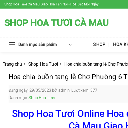
Skip
Shop Hoa Tươi Cà Mau Giao Hoa Tận Nơi - Hoa Đẹp Mỗi Ngày
to
content
SHOP HOA TƯƠI CÀ MAU
SHOP
HOA K
Danh mục sản phẩm
Trang chủ
Shop Hoa Tươi
Hoa chia buồn tang lễ Chợ Phư
Hoa chia buồn tang lễ Chợ Phường 6 
Đăng ngày: 29/05/2023 bởi admin. Lượt xem: 377
Danh mục:
Shop Hoa Tươi
Shop Hoa Tươi Online Hoa 
Cà Mau Giao 