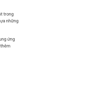
t trong
 lựa những
cung ứng
t thêm