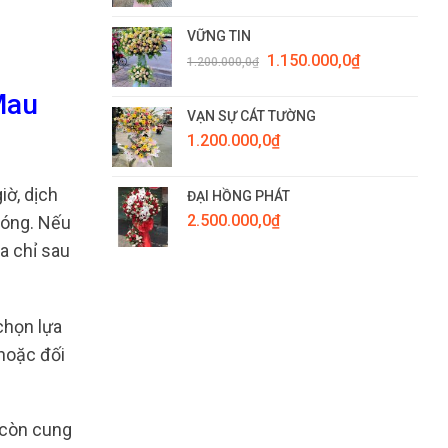
VỮNG TIN
Giá
Giá
1.150.000,0
₫
1.200.000,0
₫
gốc
hiện
là:
tại
Mau
1.200.000,0₫.
là:
VẠN SỰ CÁT TƯỜNG
1.150.000,0₫.
1.200.000,0
₫
iờ, dịch
ĐẠI HỒNG PHÁT
2.500.000,0
₫
hóng. Nếu
a chỉ sau
chọn lựa
 hoặc đối
 còn cung