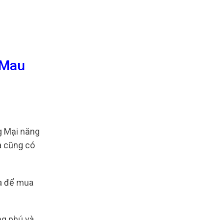
 Mau
 Mại năng
a cũng có
oa để mua
ng phú và