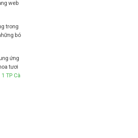
rang web
ng trong
 những bó
cung ứng
hoa tươi
 1 TP Cà