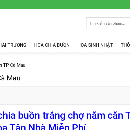
Tìm
kiếm:
HAI TRƯƠNG
HOA CHIA BUỒN
HOA SINH NHẬT
THÔ
ăn TP Cà Mau
Cà Mau
chia buồn trắng chợ năm căn 
a Tận Nhà Miễn Phí