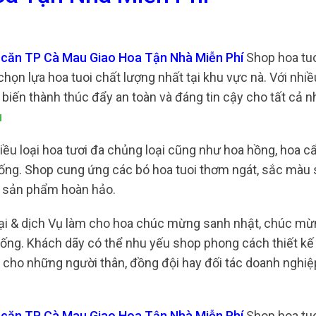
 căn TP Cà Mau Giao Hoa Tận Nhà Miễn Phí
Shop hoa tuo
họn lựa hoa tuoi chất lượng nhất tại khu vực nà. Với nhi
 biến thành thúc đẩy an toàn và đáng tin cậy cho tất cả 
u
iều loại hoa tươi đa chủng loại cũng như hoa hồng, hoa c
giống. Shop cung ứng các bó hoa tuoi thơm ngát, sắc màu 
ại sản phẩm hoàn hảo.
ại & dịch Vụ làm cho hoa chúc mừng sanh nhật, chúc mừ
giống. Khách dãy có thể nhu yếu shop phong cách thiết k
 cho những người thân, đồng đội hay đối tác doanh nghiệ
m căn TP Cà Mau Giao Hoa Tận Nhà Miễn Phí
Shop hoa tuo