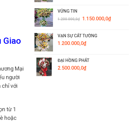
VỮNG TIN
Giá
Giá
1.150.000,0
₫
1.200.000,0
₫
gốc
hiện
là:
tại
1.200.000,0₫.
là:
VẠN SỰ CÁT TƯỜNG
u Giao
1.150.000,0₫.
1.200.000,0
₫
ĐẠI HỒNG PHÁT
2.500.000,0
₫
hương Mại
ếu người
 chỉ với
ọn từ 1
bè hoặc