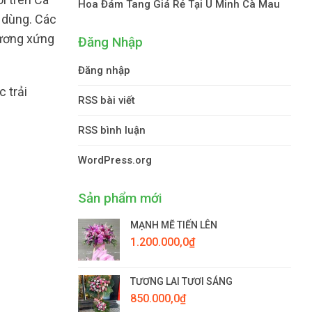
Hoa Đám Tang Giá Rẻ Tại U Minh Cà Mau
 dùng. Các
tương xứng
Đăng Nhập
Đăng nhập
 trải
RSS bài viết
RSS bình luận
WordPress.org
Sản phẩm mới
MẠNH MẼ TIẾN LÊN
1.200.000,0
₫
TƯƠNG LAI TƯƠI SÁNG
850.000,0
₫