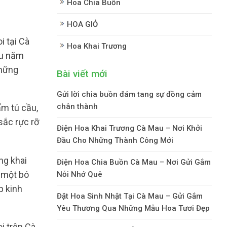
Hoa Chia Buồn
HOA GIỎ
i tại Cà
Hoa Khai Trương
ều năm
những
Bài viết mới
Gửi lời chia buồn đám tang sự đồng cảm
chân thành
ẩm tú cầu,
sắc rực rỡ
Điện Hoa Khai Trương Cà Mau – Nơi Khởi
Đầu Cho Những Thành Công Mới
ng khai
Điện Hoa Chia Buồn Cà Mau – Nơi Gửi Gắm
ế một bó
Nỗi Nhớ Quê
p kinh
Đặt Hoa Sinh Nhật Tại Cà Mau – Gửi Gắm
Yêu Thương Qua Những Mẫu Hoa Tươi Đẹp
i trên Cà