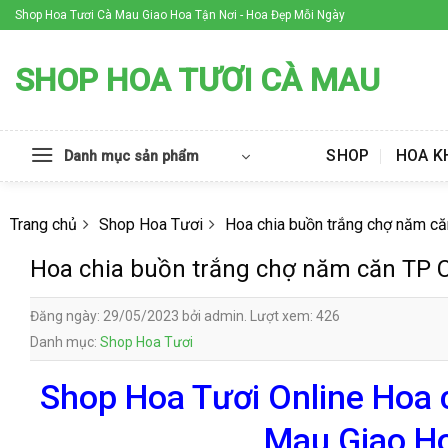
Skip
Shop Hoa Tươi Cà Mau Giao Hoa Tận Nơi - Hoa Đẹp Mỗi Ngày
to
content
SHOP HOA TƯƠI CÀ MAU
SHOP
HOA K
Danh mục sản phẩm
Trang chủ
Shop Hoa Tươi
Hoa chia buồn trắng chợ năm c
Hoa chia buồn trắng chợ năm căn TP 
Đăng ngày: 29/05/2023 bởi admin. Lượt xem: 426
Danh mục:
Shop Hoa Tươi
Shop Hoa Tươi Online Hoa 
Mau Giao Ho