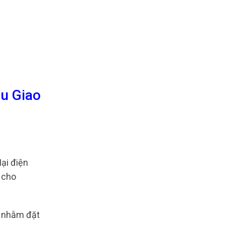
u Giao
ại điện
 cho
oa nhằm đặt