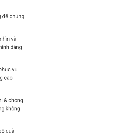
g để chúng
 nhìn và
 hình dáng
 phục vụ
ng cao
hi & chóng
àng không
bộ quà