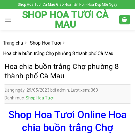
Skip
Shop Hoa Tươi Cà Mau Giao Hoa Tận Nơi - Hoa Đẹp Mỗi Ngày
to
SHOP HOA TƯƠI CÀ
content
MAU
Trang chủ
Shop Hoa Tươi
Hoa chia buồn trắng Chợ phường 8 thành phố Cà Mau
Hoa chia buồn trắng Chợ phường 8
thành phố Cà Mau
Đăng ngày: 29/05/2023 bởi admin. Lượt xem: 363
Danh mục:
Shop Hoa Tươi
Shop Hoa Tươi Online Hoa
chia buồn trắng Chợ