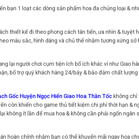
ến bạn 1 loạt các dòng sản phẩm hoa đa chủng loại & nh
h thiết kế đi theo phong cách tân tiến, ưa nhìn & tuyệt 
theo màu sắc, hình dáng và chủ thể nhằm tương xứng sở
g lại người chơi cụm tiện ích bổ ích khác ví như Giao hà
nhận, bổ trợ quý khách hàng 24/bảy & bảo đảm chất lượng 
Rạch Gốc Huyện Ngọc Hiển Giao Hoa Thần Tốc
không chỉ 
ến còn khiến cho game thủ tiết kiệm chi phí thời hạn & n
 lại không ít lần để mua hoa & không cần phải ngốn ngân 
ng án hoàn chỉnh nhằm bạn có thể khuyến mãi ngay hoa cho