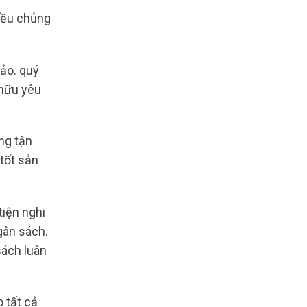
iều chủng
hảo. quý
 hữu yêu
ng tận
tốt sản
tiện nghi
gân sách.
sách luân
 tất cả