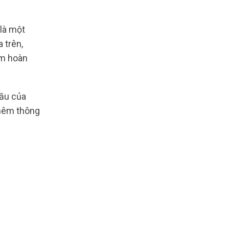
là một
 trên,
ẩm hoàn
cầu của
thêm thông