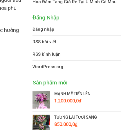
Hoa Đám Tang Giá Rẻ Tại U Minh Cà Mau
 hoa phù
Đăng Nhập
Đăng nhập
 đc hưởng
RSS bài viết
RSS bình luận
WordPress.org
Sản phẩm mới
MẠNH MẼ TIẾN LÊN
1.200.000,0
₫
TƯƠNG LAI TƯƠI SÁNG
850.000,0
₫