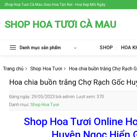
Skip
Shop Hoa Tươi Cà Mau Giao Hoa Tận Nơi - Hoa Đẹp Mỗi Ngày
to
content
SHOP HOA TƯƠI CÀ MAU
SHOP
HOA K
Danh mục sản phẩm
Trang chủ
Shop Hoa Tươi
Hoa chia buồn trắng Chợ Rạch 
Hoa chia buồn trắng Chợ Rạch Gốc Hu
Đăng ngày: 29/05/2023 bởi admin. Lượt xem: 370
Danh mục:
Shop Hoa Tươi
Shop Hoa Tươi Online Ho
Huyện Ngọc Hiển G