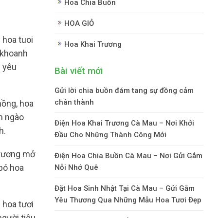
Hoa Chia Buồn
HOA GIỎ
hoa tuoi
Hoa Khai Trương
i khoanh
i yêu
Bài viết mới
Gửi lời chia buồn đám tang sự đồng cảm
chân thành
hồng, hoa
ơm ngào
Điện Hoa Khai Trương Cà Mau – Nơi Khởi
h.
Đầu Cho Những Thành Công Mới
trương mở
Điện Hoa Chia Buồn Cà Mau – Nơi Gửi Gắm
 bó hoa
Nỗi Nhớ Quê
Đặt Hoa Sinh Nhật Tại Cà Mau – Gửi Gắm
Yêu Thương Qua Những Mẫu Hoa Tươi Đẹp
 hoa tươi
gười tiêu