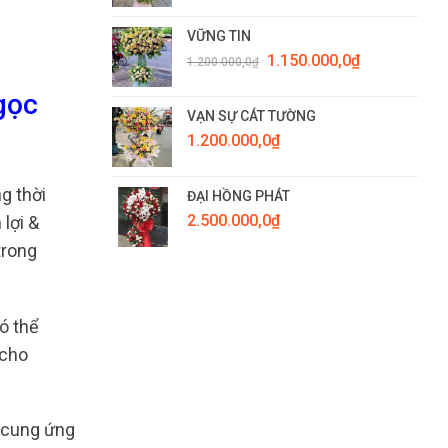
VỮNG TIN
Giá
Giá
1.150.000,0
₫
1.200.000,0
₫
gốc
hiện
là:
tại
gọc
1.200.000,0₫.
là:
VẠN SỰ CÁT TƯỜNG
1.150.000,0₫.
1.200.000,0
₫
g thời
ĐẠI HỒNG PHÁT
2.500.000,0
₫
lợi &
trong
ó thể
 cho
n cung ứng