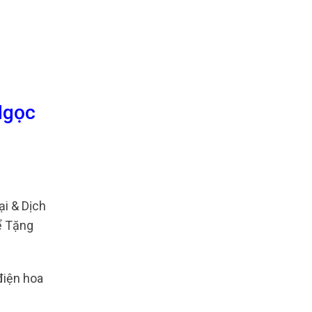
Ngọc
i & Dịch
ể Tặng
 điện hoa