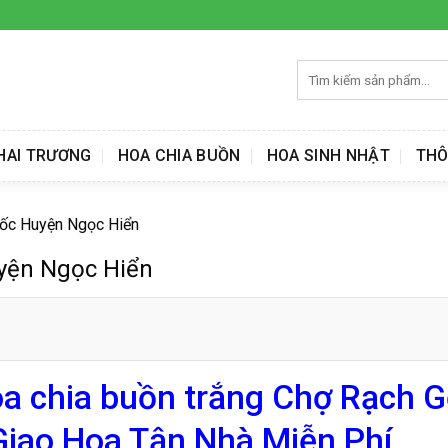
Tìm
kiếm:
HAI TRƯƠNG
HOA CHIA BUỒN
HOA SINH NHẬT
THÔ
Gốc Huyện Ngọc Hiển
yện Ngọc Hiển
a chia buồn trắng Chợ Rạch 
iao Hoa Tận Nhà Miễn Phí