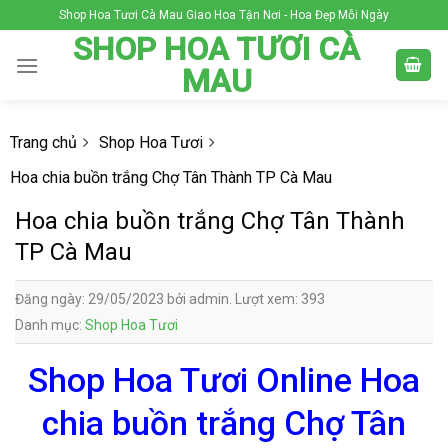
Skip
Shop Hoa Tươi Cà Mau Giao Hoa Tận Nơi - Hoa Đẹp Mỗi Ngày
to
SHOP HOA TƯƠI CÀ
content
MAU
Trang chủ
Shop Hoa Tươi
Hoa chia buồn trắng Chợ Tân Thành TP Cà Mau
Hoa chia buồn trắng Chợ Tân Thành
TP Cà Mau
Đăng ngày: 29/05/2023 bởi admin. Lượt xem: 393
Danh mục:
Shop Hoa Tươi
Shop Hoa Tươi Online Hoa
chia buồn trắng Chợ Tân