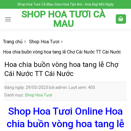
Skip
Shop Hoa Tươi Cà Mau Giao Hoa Tận Nơi - Hoa Đẹp Mỗi Ngày
to
SHOP HOA TƯƠI CÀ
content
MAU
Trang chủ
Shop Hoa Tươi
Hoa chia buồn vòng hoa tang lễ Chợ Cái Nước TT Cái Nước
Hoa chia buồn vòng hoa tang lễ Chợ
Cái Nước TT Cái Nước
Đăng ngày: 29/05/2023 bởi admin. Lượt xem: 400
Danh mục:
Shop Hoa Tươi
Shop Hoa Tươi Online Hoa
chia buồn vòng hoa tang lễ