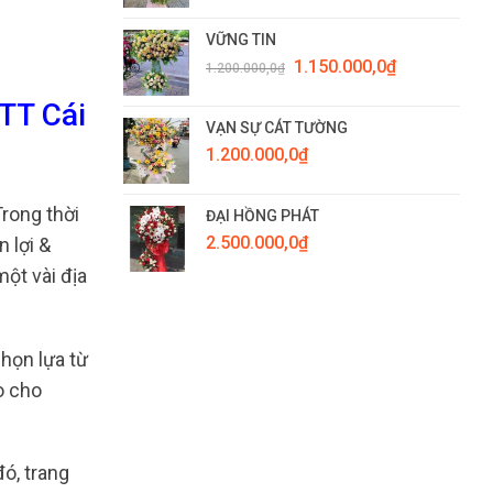
VỮNG TIN
Giá
Giá
1.150.000,0
₫
1.200.000,0
₫
gốc
hiện
là:
tại
TT Cái
1.200.000,0₫.
là:
VẠN SỰ CÁT TƯỜNG
1.150.000,0₫.
1.200.000,0
₫
rong thời
ĐẠI HỒNG PHÁT
2.500.000,0
₫
 lợi &
ột vài địa
chọn lựa từ
o cho
đó, trang