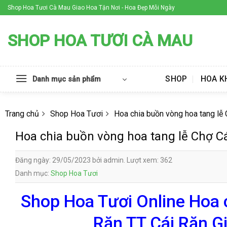
Skip
Shop Hoa Tươi Cà Mau Giao Hoa Tận Nơi - Hoa Đẹp Mỗi Ngày
to
content
SHOP HOA TƯƠI CÀ MAU
SHOP
HOA K
Danh mục sản phẩm
Trang chủ
Shop Hoa Tươi
Hoa chia buồn vòng hoa tang lễ
Hoa chia buồn vòng hoa tang lễ Chợ C
Đăng ngày: 29/05/2023 bởi admin. Lượt xem: 362
Danh mục:
Shop Hoa Tươi
Shop Hoa Tươi Online Hoa 
Răn TT Cái Răn G