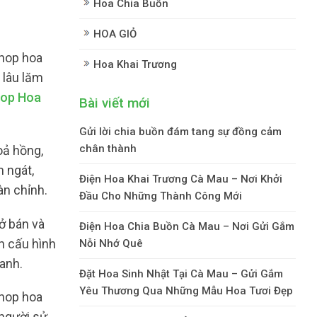
Hoa Chia Buồn
HOA GIỎ
hop hoa
Hoa Khai Trương
 lâu lăm
op Hoa
Bài viết mới
Gửi lời chia buồn đám tang sự đồng cảm
chân thành
oả hồng,
 ngát,
Điện Hoa Khai Trương Cà Mau – Nơi Khởi
àn chỉnh.
Đầu Cho Những Thành Công Mới
ở bán và
Điện Hoa Chia Buồn Cà Mau – Nơi Gửi Gắm
h cấu hình
Nỗi Nhớ Quê
anh.
Đặt Hoa Sinh Nhật Tại Cà Mau – Gửi Gắm
Yêu Thương Qua Những Mẫu Hoa Tươi Đẹp
hop hoa
 người sử