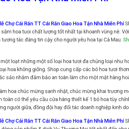
lễ Chợ Cái Răn TT Cái Răn Giao Hoa Tận Nhà Miễn Phí
S
a sắm hoa tuoi chất lượng tốt nhất tại khoanh vùng nè. Với
h tương tác đáng tin cậy cho người yêu hoa tại Cà Mau.
Sh
 một loạt những một số loại hoa tươi đa chủng loại như h
loại hoa không giống. Shop cung cấp các bó hoa tươi thơm
 sắc sảo nhằm đảm bảo an toàn làm cho một mặt hàng ho
ụ làm hoa chúc mừng sanh nhật, chúc mừng khai trương m
 toàn có thể yêu cầu cửa hàng thiết kế 1 bó hoa tùy chỉn
g người giữa, đồng đội hay đối tác doanh nghiệp kinh do
lễ Chợ Cái Răn TT Cái Răn Giao Hoa Tận Nhà Miễn Phí
S
ng dòng sản phẩm & dịch Vụ Thương Mại tốt nhất đến cho