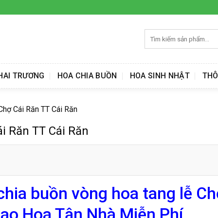
Tìm
kiếm:
HAI TRƯƠNG
HOA CHIA BUỒN
HOA SINH NHẬT
THÔ
 Chợ Cái Răn TT Cái Răn
ái Răn TT Cái Răn
chia buồn vòng hoa tang lễ Ch
iao Hoa Tận Nhà Miễn Phí