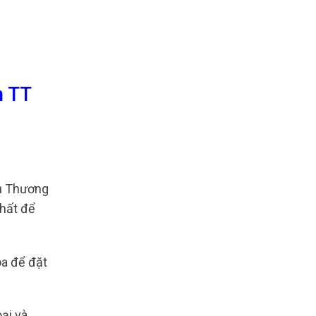
n TT
ụ Thương
nhất để
oa để đặt
ại và