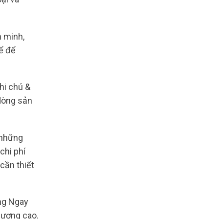
n minh,
ể để
hi chú &
 dòng sản
những
chi phí
cần thiết
ặng Ngay
lượng cao.