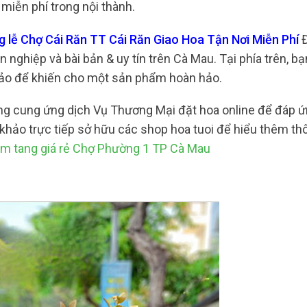
miễn phí trong nội thành.
g lễ Chợ Cái Răn TT Cái Răn Giao Hoa Tận Nơi Miễn Phí
nghiệp và bài bản & uy tín trên Cà Mau. Tại phía trên, bạ
 sảo để khiến cho một sản phẩm hoàn hảo.
cũng cung ứng dịch Vụ Thương Mại đặt hoa online để đáp 
hảo trực tiếp sở hữu các shop hoa tuoi để hiểu thêm thô
m tang giá rẻ Chợ Phường 1 TP Cà Mau