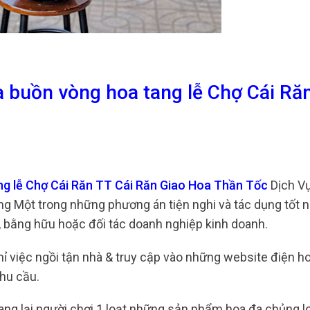
a buồn vòng hoa tang lễ Chợ Cái Ră
ng lễ Chợ Cái Răn TT Cái Răn Giao Hoa Thần Tốc
Dịch V
ng Một trong những phương án tiện nghi và tác dụng tốt 
, bằng hữu hoặc đối tác doanh nghiệp kinh doanh.
hỉ việc ngồi tận nhà & truy cập vào những website điện h
hu cầu.
ng lại người chơi 1 loạt những sản phẩm hoa đa chủng lo