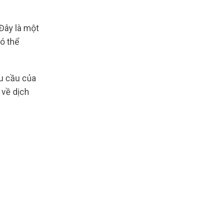
Đây là một
có thể
u cầu của
 về dịch