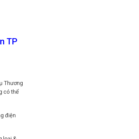
ăn TP
ụ Thương
g có thể
ng điện
 loại &