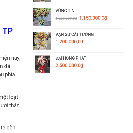
VỮNG TIN
Giá
Giá
1.150.000,0
₫
1.200.000,0
₫
gốc
hiện
là:
tại
n TP
1.200.000,0₫.
là:
VẠN SỰ CÁT TƯỜNG
1.150.000,0₫.
1.200.000,0
₫
Hiện nay,
ĐẠI HỒNG PHÁT
2.500.000,0
₫
ạn đã
au phía
một loạt
ười thân,
ite còn