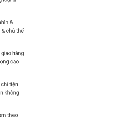
nhìn &
 & chủ thể
 giao hàng
ượng cao
chỉ tiện
ạn không
kèm theo