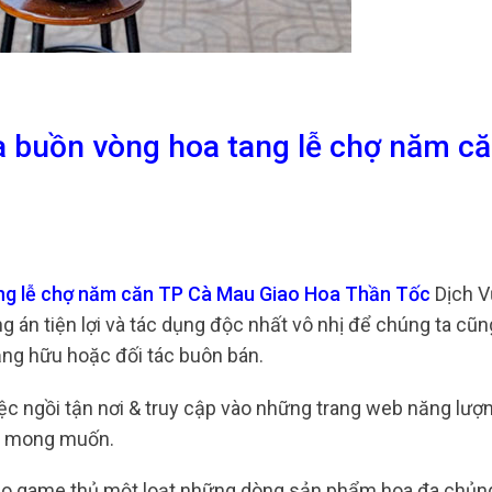
a buồn vòng hoa tang lễ chợ năm c
ang lễ chợ năm căn TP Cà Mau Giao Hoa Thần Tốc
Dịch V
g án tiện lợi và tác dụng độc nhất vô nhị để chúng ta cũn
ằng hữu hoặc đối tác buôn bán.
việc ngồi tận nơi & truy cập vào những trang web năng lượ
n mong muốn.
ho game thủ một loạt những dòng sản phẩm hoa đa chủng