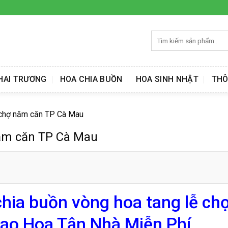
Tìm
kiếm:
HAI TRƯƠNG
HOA CHIA BUỒN
HOA SINH NHẬT
THÔ
ễ chợ năm căn TP Cà Mau
năm căn TP Cà Mau
chia buồn vòng hoa tang lễ ch
ao Hoa Tận Nhà Miễn Phí