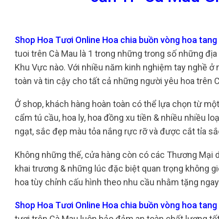
Shop Hoa Tươi Online Hoa chia buồn vòng hoa tang
tuoi trên Cà Mau là 1 trong những trong số những đị
Khu Vực nào. Với nhiều năm kinh nghiệm tay nghề ở n
toàn và tin cậy cho tất cả những người yêu hoa trên
Ở shop, khách hàng hoàn toàn có thể lựa chọn từ một
cẩm tú cầu, hoa ly, hoa đồng xu tiền & nhiều nhiều 
ngạt, sắc đẹp màu tỏa nắng rực rỡ và được cắt tỉa 
Không những thế, cửa hàng còn có các Thương Mại d
khai trương & những lúc đặc biệt quan trọng không gi
hoa tùy chỉnh cấu hình theo nhu cầu nhằm tặng ngay 
Shop Hoa Tươi Online Hoa chia buồn vòng hoa tang
tươi trên Cà Mau luôn bảo đảm an toàn chất lượng t