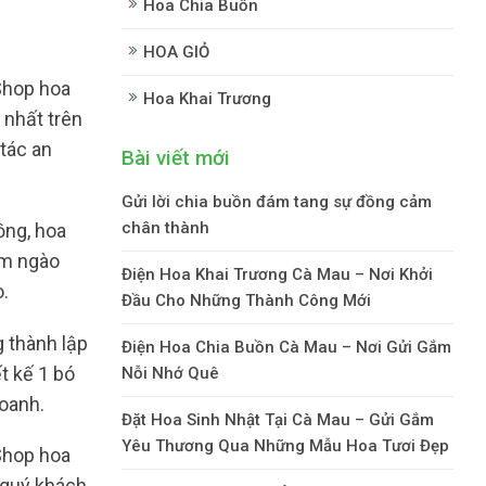
Hoa Chia Buồn
HOA GIỎ
hop hoa
Hoa Khai Trương
 nhất trên
tác an
Bài viết mới
Gửi lời chia buồn đám tang sự đồng cảm
chân thành
ồng, hoa
ơm ngào
Điện Hoa Khai Trương Cà Mau – Nơi Khởi
.
Đầu Cho Những Thành Công Mới
 thành lập
Điện Hoa Chia Buồn Cà Mau – Nơi Gửi Gắm
t kế 1 bó
Nỗi Nhớ Quê
doanh.
Đặt Hoa Sinh Nhật Tại Cà Mau – Gửi Gắm
Yêu Thương Qua Những Mẫu Hoa Tươi Đẹp
Shop hoa
 quý khách