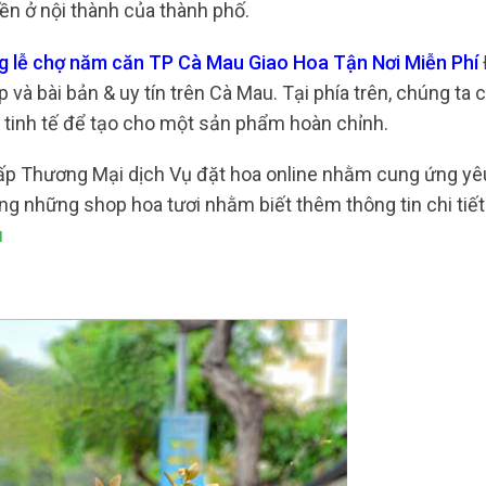
iền ở nội thành của thành phố.
ng lễ chợ năm căn TP Cà Mau Giao Hoa Tận Nơi Miễn Phí
à bài bản & uy tín trên Cà Mau. Tại phía trên, chúng ta 
a tinh tế để tạo cho một sản phẩm hoàn chỉnh.
cấp Thương Mại dịch Vụ đặt hoa online nhằm cung ứng yê
g những shop hoa tươi nhằm biết thêm thông tin chi tiết
u