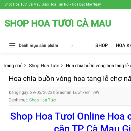
Skip
Shop Hoa Tươi Cà Mau Giao Hoa Tận Nơi - Hoa Đẹp Mỗi Ngày
to
content
SHOP HOA TƯƠI CÀ MAU
SHOP
HOA K
Danh mục sản phẩm
Trang chủ
Shop Hoa Tươi
Hoa chia buồn vòng hoa tang l
Hoa chia buồn vòng hoa tang lễ chợ 
Đăng ngày: 29/05/2023 bởi admin. Lượt xem: 399
Danh mục:
Shop Hoa Tươi
Shop Hoa Tươi Online Hoa 
căn TP Cà Mau Gi