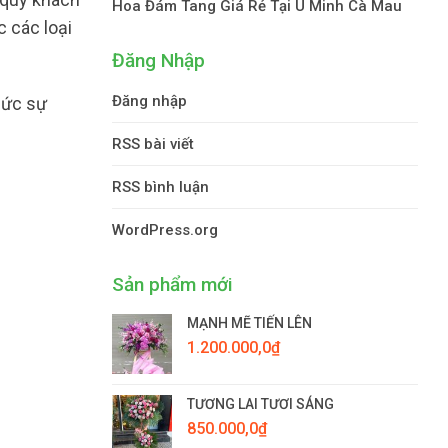
Hoa Đám Tang Giá Rẻ Tại U Minh Cà Mau
c các loại
Đăng Nhập
Đăng nhập
hức sự
RSS bài viết
RSS bình luận
WordPress.org
Sản phẩm mới
MẠNH MẼ TIẾN LÊN
1.200.000,0
₫
TƯƠNG LAI TƯƠI SÁNG
850.000,0
₫