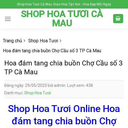
Skip
Shop Hoa Tươi Cà Mau Giao Hoa Tận Nơi - Hoa Đẹp Mỗi Ngày
to
SHOP HOA TƯƠI CÀ
content
MAU
Trang chủ
Shop Hoa Tươi
Hoa đám tang chia buồn Chợ Cầu số 3 TP Cà Mau
Hoa đám tang chia buồn Chợ Cầu số 3
TP Cà Mau
Đăng ngày: 29/05/2023 bởi admin. Lượt xem: 438
Danh mục:
Shop Hoa Tươi
Shop Hoa Tươi Online Hoa
đám tang chia buồn Chợ