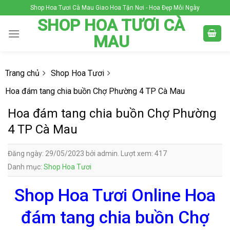
Skip
Shop Hoa Tươi Cà Mau Giao Hoa Tận Nơi - Hoa Đẹp Mỗi Ngày
to
SHOP HOA TƯƠI CÀ
content
MAU
Trang chủ
Shop Hoa Tươi
Hoa đám tang chia buồn Chợ Phường 4 TP Cà Mau
Hoa đám tang chia buồn Chợ Phường
4 TP Cà Mau
Đăng ngày: 29/05/2023 bởi admin. Lượt xem: 417
Danh mục:
Shop Hoa Tươi
Shop Hoa Tươi Online Hoa
đám tang chia buồn Chợ