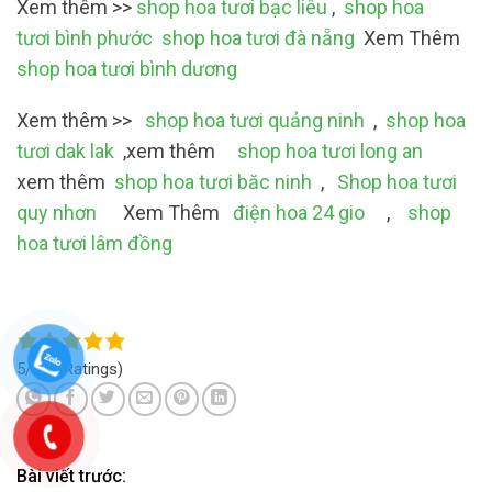
Xem thêm >>
shop hoa tươi bạc liêu
,
shop hoa
tươi bình phước
shop hoa tươi đà nẵng
Xem Thêm
shop hoa tươi bình dương
Xem thêm >>
shop hoa tươi quảng ninh
,
shop hoa
tươi dak lak
,xem thêm
shop hoa tươi long an
xem thêm
shop hoa tươi băc ninh
,
Shop hoa tươi
quy nhơn
Xem Thêm
điện hoa 24 gio
,
shop
hoa tươi lâm đồng
5/5
(4 Ratings)
Bài viết trước: