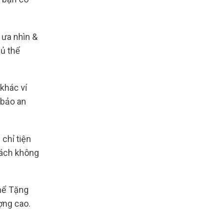
 ưa nhìn &
ủ thể
khác ví
 bảo an
chỉ tiện
hách không
thể Tặng
ợng cao.