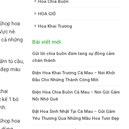
Hoa Chia Buồn
HOA GIỎ
Shop hoa
Hoa Khai Trương
 Vực nè.
ất cả những
Bài viết mới
Gửi lời chia buồn đám tang sự đồng cảm
chân thành
cẩm tú cầu,
c đẹp màu
Điện Hoa Khai Trương Cà Mau – Nơi Khởi
Đầu Cho Những Thành Công Mới
khai
Điện Hoa Chia Buồn Cà Mau – Nơi Gửi Gắm
t kế 1 bó
Nỗi Nhớ Quê
nh.
Đặt Hoa Sinh Nhật Tại Cà Mau – Gửi Gắm
Yêu Thương Qua Những Mẫu Hoa Tươi Đẹp
Shop hoa
u dùng.