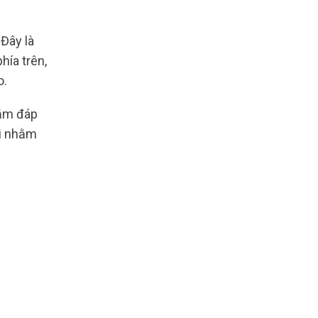
í
Đây là
hía trên,
o.
hằm đáp
oi nhằm