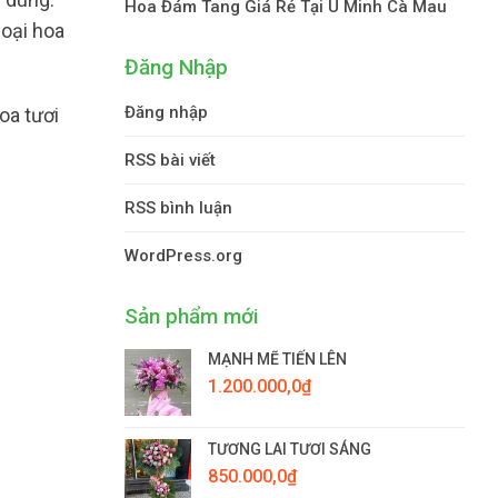
Hoa Đám Tang Giá Rẻ Tại U Minh Cà Mau
loại hoa
Đăng Nhập
Đăng nhập
oa tươi
RSS bài viết
RSS bình luận
WordPress.org
Sản phẩm mới
MẠNH MẼ TIẾN LÊN
1.200.000,0
₫
TƯƠNG LAI TƯƠI SÁNG
850.000,0
₫