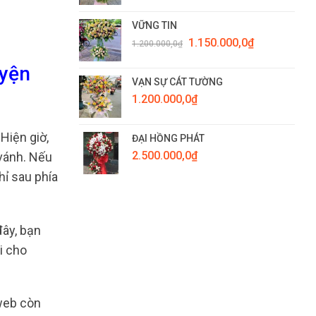
VỮNG TIN
Giá
Giá
1.150.000,0
₫
1.200.000,0
₫
gốc
hiện
là:
tại
uyện
1.200.000,0₫.
là:
VẠN SỰ CÁT TƯỜNG
1.150.000,0₫.
1.200.000,0
₫
Hiện giờ,
ĐẠI HỒNG PHÁT
2.500.000,0
₫
 vánh. Nếu
hỉ sau phía
đây, bạn
i cho
 web còn