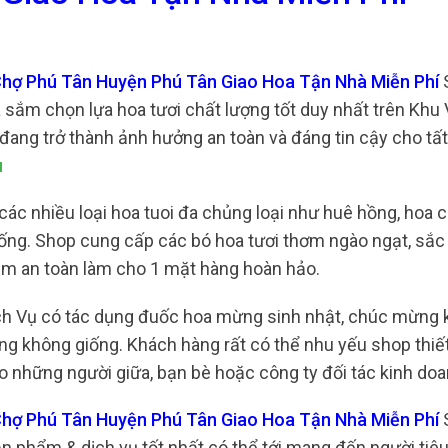
Chợ Phú Tân Huyện Phú Tân Giao Hoa Tận Nhà Miễn Phí
a sắm chọn lựa hoa tươi chất lượng tốt duy nhất trên Khu
g đang trở thành ảnh hưởng an toàn và đáng tin cậy cho t
u
 các nhiều loại hoa tuoi đa chủng loại như huê hồng, hoa 
 giống. Shop cung cấp các bó hoa tươi thơm ngào ngạt, sắ
đảm an toàn làm cho 1 mặt hàng hoàn hảo.
ch Vụ có tác dụng đuốc hoa mừng sinh nhật, chúc mừng 
ọng không giống. Khách hàng rất có thể nhu yếu shop thiế
o những người giữa, bạn bè hoặc công ty đối tác kinh doa
Chợ Phú Tân Huyện Phú Tân Giao Hoa Tận Nhà Miễn Phí
n phẩm & dịch vụ tốt nhất có thể tới mang đến người tiê