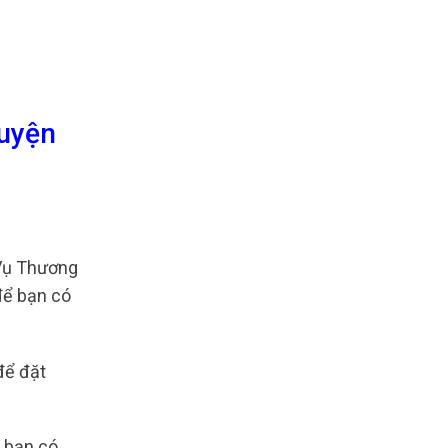
Huyện
Vụ Thương
để bạn có
để đặt
 bạn có