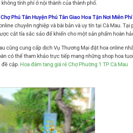
không tính phí ở nội thành của thành phố.
u Chợ Phú Tân Huyện Phú Tân Giao Hoa Tận Nơi Miễn Ph
ine chuyên nghiệp và bài bản và uy tín tại Cà Mau. Tại p
được cắt tỉa sắc sảo để khiến cho một sản phẩm hoàn hả
 Mau cũng cung cấp dịch Vụ Thương Mại đặt hoa online n
oàn có thể tham khảo trực tiếp mang những shop hoa tu
ã đề cập.
Hoa đám tang giá rẻ Chợ Phường 1 TP Cà Mau