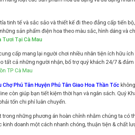
tinh tế và sắc sảo và thiết kế đi theo đẳng cấp tiến bộ,
 những sản phẩm điện hoa theo màu sắc, hình dáng và ch
a Tươi Tại Cà Mau
ung cấp mang lại người chơi nhiều nhân tiện ích hữu ích 
cho tất cả những người nhận, bổ trợ quý khách 24/7 & đảm
uồn TP Cà Mau
êu Chợ Phú Tân Huyện Phú Tân Giao Hoa Thần Tốc
không 
line còn giúp bạn tiết kiệm thời hạn và ngân sách. Quý K
phải tốn chi phí luân chuyển.
một trong những phương án hoàn chỉnh nhằm chúng ta có 
c kinh doanh một cách nhanh chóng, thuận tiện & chất lư