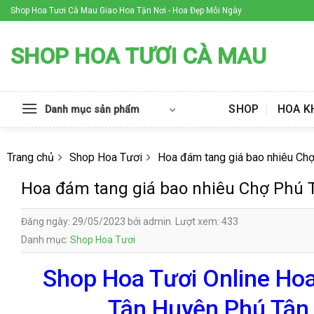
Skip
Shop Hoa Tươi Cà Mau Giao Hoa Tận Nơi - Hoa Đẹp Mỗi Ngày
to
content
SHOP HOA TƯƠI CÀ MAU
SHOP
HOA K
Danh mục sản phẩm
Trang chủ
Shop Hoa Tươi
Hoa đám tang giá bao nhiêu Ch
Hoa đám tang giá bao nhiêu Chợ Phú 
Đăng ngày: 29/05/2023 bởi admin. Lượt xem: 433
Danh mục:
Shop Hoa Tươi
Shop Hoa Tươi Online Hoa
Tân Huyện Phú Tân 