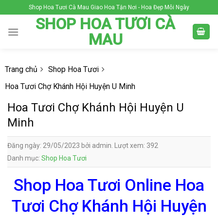
Skip
Shop Hoa Tươi Cà Mau Giao Hoa Tận Nơi - Hoa Đẹp Mỗi Ngày
to
SHOP HOA TƯƠI CÀ
content
MAU
Trang chủ
Shop Hoa Tươi
Hoa Tươi Chợ Khánh Hội Huyện U Minh
Hoa Tươi Chợ Khánh Hội Huyện U
Minh
Đăng ngày: 29/05/2023 bởi admin. Lượt xem: 392
Danh mục:
Shop Hoa Tươi
Shop Hoa Tươi Online Hoa
Tươi Chợ Khánh Hội Huyện