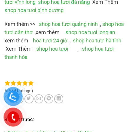
tươi vĩnh long
shop hoa tươi đà nẵng
Xem Thêm
shop hoa tươi bình dương
Xem thêm >>
shop hoa tươi quảng ninh
,
shop hoa
tươi cần thơ
,xem thêm
shop hoa tươi long an
xem thêm
hoa tươi 24 giờ
,
shop hoa tươi hà tĩnh
,
Xem Thêm
shop hoa tươi
,
shop hoa tươi
thanh hóa
5/5
(4 Ratings)
Bài viết trước: