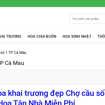
Tìm
kiếm:
HAI TRƯƠNG
HOA CHIA BUỒN
HOA SINH NHẬT
THÔ
u số 1 TP Cà Mau
TP Cà Mau
oa khai trương đẹp Chợ cầu số
Hoa Tận Nhà Miễn Phí