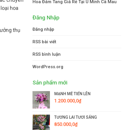
Hoa Đám Tang Giá Rẻ Tại U Minh Cà Mau
loại hoa
Đăng Nhập
Đăng nhập
hưởng thụ
RSS bài viết
RSS bình luận
WordPress.org
Sản phẩm mới
MẠNH MẼ TIẾN LÊN
1.200.000,0
₫
TƯƠNG LAI TƯƠI SÁNG
850.000,0
₫