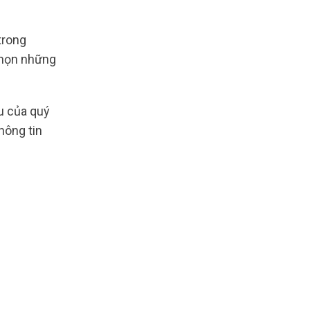
trong
 chọn những
u của quý
hông tin