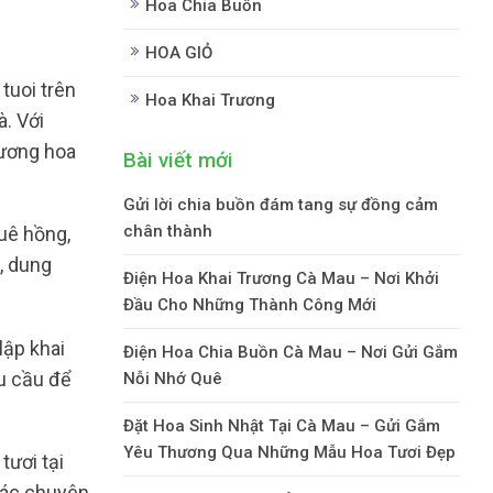
Hoa Chia Buồn
HOA GIỎ
tuoi trên
Hoa Khai Trương
à. Với
hương hoa
Bài viết mới
Gửi lời chia buồn đám tang sự đồng cảm
chân thành
huê hồng,
, dung
Điện Hoa Khai Trương Cà Mau – Nơi Khởi
Đầu Cho Những Thành Công Mới
lập khai
Điện Hoa Chia Buồn Cà Mau – Nơi Gửi Gắm
hu cầu để
Nỗi Nhớ Quê
Đặt Hoa Sinh Nhật Tại Cà Mau – Gửi Gắm
Yêu Thương Qua Những Mẫu Hoa Tươi Đẹp
tươi tại
Các chuyên