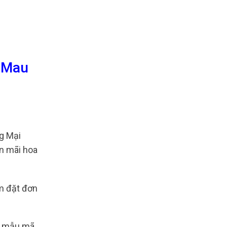
à Mau
g Mại
ến mãi hoa
ằm đặt đơn
ều mẫu mã