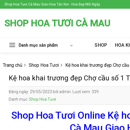
Skip
Shop Hoa Tươi Cà Mau Giao Hoa Tận Nơi - Hoa Đẹp Mỗi Ngày
to
content
SHOP HOA TƯƠI CÀ MAU
SHOP
HOA K
Danh mục sản phẩm
Trang chủ
Shop Hoa Tươi
Kệ hoa khai trương đẹp Chợ cầ
Kệ hoa khai trương đẹp Chợ cầu số 1 
Đăng ngày: 29/05/2023 bởi admin. Lượt xem: 339
Danh mục:
Shop Hoa Tươi
Shop Hoa Tươi Online Kệ h
Cà Mau Giao 