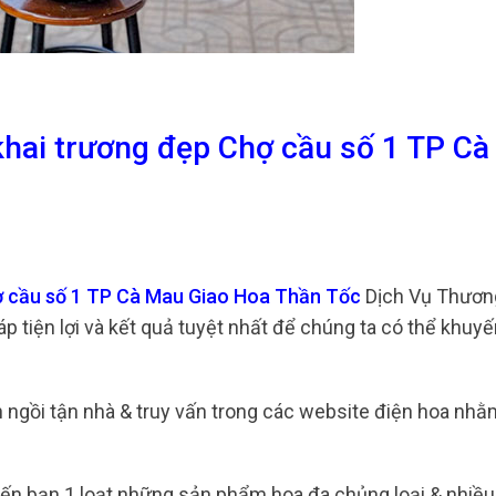
khai trương đẹp Chợ cầu số 1 TP C
hợ cầu số 1 TP Cà Mau Giao Hoa Thần Tốc
Dịch Vụ Thươn
áp tiện lợi và kết quả tuyệt nhất để chúng ta có thể khuy
n ngồi tận nhà & truy vấn trong các website điện hoa nh
đến bạn 1 loạt những sản phẩm hoa đa chủng loại & nhi