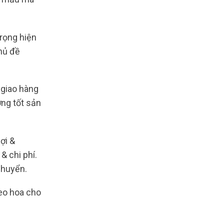
trọng hiện
hủ đề
 giao hàng
ợng tốt sản
ợi &
& chi phí.
chuyển.
heo hoa cho