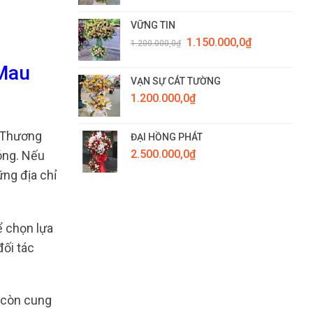
VỮNG TIN
Giá
Giá
1.150.000,0
₫
1.200.000,0
₫
gốc
hiện
là:
tại
 Mau
1.200.000,0₫.
là:
VẠN SỰ CÁT TƯỜNG
1.150.000,0₫.
1.200.000,0
₫
 Thương
ĐẠI HỒNG PHÁT
2.500.000,0
₫
óng. Nếu
ng địa chỉ
ể chọn lựa
đối tác
b còn cung