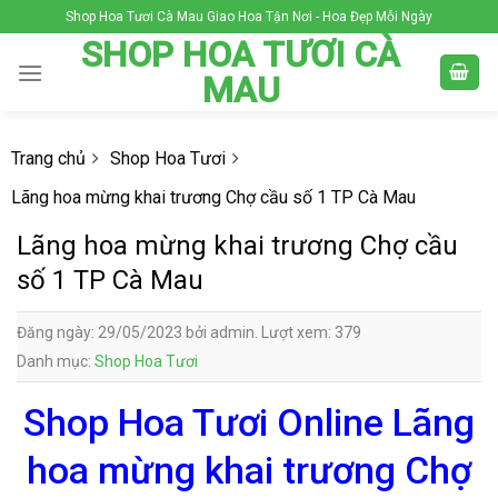
Skip
Shop Hoa Tươi Cà Mau Giao Hoa Tận Nơi - Hoa Đẹp Mỗi Ngày
to
SHOP HOA TƯƠI CÀ
content
MAU
Trang chủ
Shop Hoa Tươi
Lãng hoa mừng khai trương Chợ cầu số 1 TP Cà Mau
Lãng hoa mừng khai trương Chợ cầu
số 1 TP Cà Mau
Đăng ngày: 29/05/2023 bởi admin. Lượt xem: 379
Danh mục:
Shop Hoa Tươi
Shop Hoa Tươi Online Lãng
hoa mừng khai trương Chợ