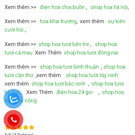
Xem thêm >>
điện hoa chia buồn
,
shop hoa hà nội
,
Xem thêm >>
hoa khai trương
, xem thêm
sự kiên
cưới hỏi
,
Xem thêm >>
shop hoa tươi bến tre
,
shop hoa
tươi cà mau
Xem Thêm
shop hoa tươi đồng nai
Xem thêm >>
shop hoa tươi bình thuận
,
shop hoa
tươi cần thơ
,xem thêm
shop hoa tươi tây ninh
xem thêm
shop hoa tươi băc ninh
,
shop hoa tươi
hà tĩnh
, Xem Thêm
điện hoa 24 gio
,
shop hoa
tươi dak nông
5/5
(4 Ratings)