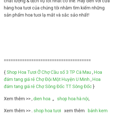
chất lượng & dịch vụ tốt nhất có thể. Hãy đến với cửa
hàng hoa tươi của chúng tôi nhằm tìm kiếm những
sản phẩm hoa tuoi lạ mắt và sắc sảo nhất!
======================================
{
Shop Hoa Tươi Ở Chợ Cầu số 3 TP Cà Mau
,
Hoa
đám tang giá rẻ Chợ Đội Một Huyện U Minh
,
Hoa
đám tang giá rẻ Chợ Sông Đốc TT Sông Đốc
}
Xem thêm >> ,
dien hoa
,,
shop hoa hà nội
,
Xem thêm >> .
shop hoa tươi
xem thêm
bánh kem