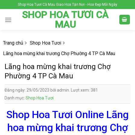
Skip
Shop Hoa Tươi Cà Mau Giao Hoa Tận Nơi - Hoa Đẹp Mỗi Ngày
to
SHOP HOA TƯƠI CÀ
content
MAU
Trang chủ
Shop Hoa Tươi
Lãng hoa mừng khai trương Chợ Phường 4 TP Cà Mau
Lãng hoa mừng khai trương Chợ
Phường 4 TP Cà Mau
Đăng ngày: 29/05/2023 bởi admin. Lượt xem: 381
Danh mục:
Shop Hoa Tươi
Shop Hoa Tươi Online Lãng
hoa mừng khai trương Chợ