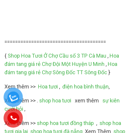
======================================
{
Shop Hoa Tươi Ở Chợ Cầu số 3 TP Cà Mau
,
Hoa
đám tang giá rẻ Chợ Đội Một Huyện U Minh
,
Hoa
đám tang giá rẻ Chợ Sông Đốc TT Sông Đốc
}
Xem thêm >>
Hoa tươi
,
điện hoa bình thuận
,
Xem thêm >> .
shop hoa tươi
xem thêm
sự kiên
cưới hỏi
,
Xem thêm >>
shop hoa tươi đồng tháp
,
shop hoa
tươi gia lai
shop hoa tươi đà nẵng
Xem Thêm
shop