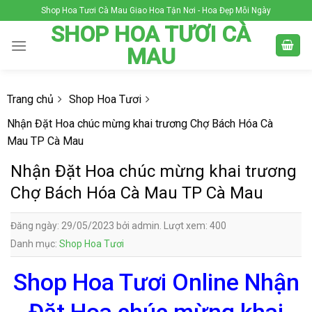
Skip
Shop Hoa Tươi Cà Mau Giao Hoa Tận Nơi - Hoa Đẹp Mỗi Ngày
to
SHOP HOA TƯƠI CÀ
content
MAU
Trang chủ
Shop Hoa Tươi
Nhận Đặt Hoa chúc mừng khai trương Chợ Bách Hóa Cà
Mau TP Cà Mau
Nhận Đặt Hoa chúc mừng khai trương
Chợ Bách Hóa Cà Mau TP Cà Mau
Đăng ngày: 29/05/2023 bởi admin. Lượt xem: 400
Danh mục:
Shop Hoa Tươi
Shop Hoa Tươi Online Nhận