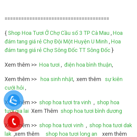
======================================
{
Shop Hoa Tươi Ở Chợ Cầu số 3 TP Cà Mau
,
Hoa
đám tang giá rẻ Chợ Đội Một Huyện U Minh
,
Hoa
đám tang giá rẻ Chợ Sông Đốc TT Sông Đốc
}
Xem thêm >>
Hoa tươi
,
điện hoa bình thuận
,
Xem thêm >>
hoa sinh nhật
, xem thêm
sự kiên
cưới hỏi
,
Xem thêm >>
shop hoa tươi tra vinh
,
shop hoa
tươi gia lai
Xem Thêm
shop hoa tươi bình dương
Xem thêm >>
shop hoa tươi vinh
,
shop hoa tươi dak
lak
,xem thêm
shop hoa tươi long an
xem thêm