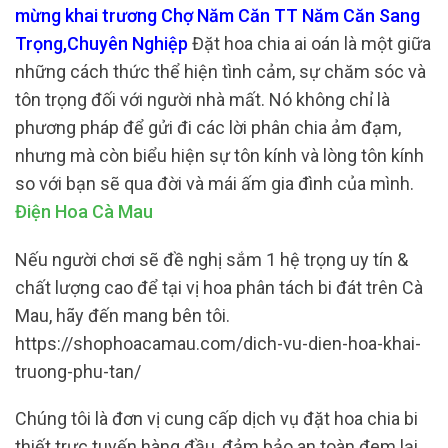
mừng khai trương Chợ Năm Căn TT Năm Căn Sang
Trọng,Chuyên Nghiệp
Đặt hoa chia ai oán là một giữa
những cách thức thể hiện tình cảm, sự chăm sóc và
tôn trọng đối với người nhà mất. Nó không chỉ là
phương pháp để gửi đi các lời phân chia ảm đạm,
nhưng mà còn biểu hiện sự tôn kính và lòng tôn kính
so với bạn sẽ qua đời và mái ấm gia đình của mình.
Điện Hoa Cà Mau
Nếu người chơi sẽ đề nghị sắm 1 hệ trọng uy tín &
chất lượng cao để tại vị hoa phân tách bi đát trên Cà
Mau, hãy đến mang bên tôi.
https://shophoacamau.com/dich-vu-dien-hoa-khai-
truong-phu-tan/
Chúng tôi là đơn vị cung cấp dịch vụ đặt hoa chia bi
thiết trực tuyến hàng đầu, đảm bảo an toàn đem lại