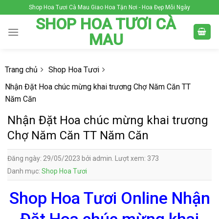
Skip
Shop Hoa Tươi Cà Mau Giao Hoa Tận Nơi - Hoa Đẹp Mỗi Ngày
to
SHOP HOA TƯƠI CÀ
content
MAU
Trang chủ
Shop Hoa Tươi
Nhận Đặt Hoa chúc mừng khai trương Chợ Năm Căn TT
Năm Căn
Nhận Đặt Hoa chúc mừng khai trương
Chợ Năm Căn TT Năm Căn
Đăng ngày: 29/05/2023 bởi admin. Lượt xem: 373
Danh mục:
Shop Hoa Tươi
Shop Hoa Tươi Online Nhận