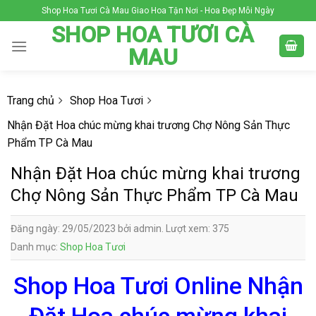
Skip
Shop Hoa Tươi Cà Mau Giao Hoa Tận Nơi - Hoa Đẹp Mỗi Ngày
to
SHOP HOA TƯƠI CÀ
content
MAU
Trang chủ
Shop Hoa Tươi
Nhận Đặt Hoa chúc mừng khai trương Chợ Nông Sản Thực
Phẩm TP Cà Mau
Nhận Đặt Hoa chúc mừng khai trương
Chợ Nông Sản Thực Phẩm TP Cà Mau
Đăng ngày: 29/05/2023 bởi admin. Lượt xem: 375
Danh mục:
Shop Hoa Tươi
Shop Hoa Tươi Online Nhận