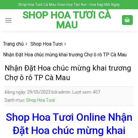
Skip
Shop Hoa Tươi Cà Mau Giao Hoa Tận Nơi - Hoa Đẹp Mỗi Ngày
to
SHOP HOA TƯƠI CÀ
content
MAU
Trang chủ
Shop Hoa Tươi
Nhận Đặt Hoa chúc mừng khai trương Chợ ô rô TP Cà Mau
Nhận Đặt Hoa chúc mừng khai trương
Chợ ô rô TP Cà Mau
Đăng ngày: 29/05/2023 bởi admin. Lượt xem: 407
Danh mục:
Shop Hoa Tươi
Shop Hoa Tươi Online Nhận
Đặt Hoa chúc mừng khai