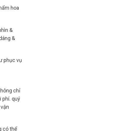
phẩm hoa
nhìn &
 dáng &
hư phục vụ
hông chỉ
 phí. quý
 vận
g có thể