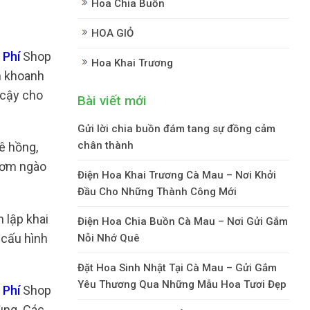
Hoa Chia Buồn
HOA GIỎ
 Phí
Shop
Hoa Khai Trương
ên khoanh
 cậy cho
Bài viết mới
Gửi lời chia buồn đám tang sự đồng cảm
chân thành
ê hồng,
thơm ngào
Điện Hoa Khai Trương Cà Mau – Nơi Khởi
Đầu Cho Những Thành Công Mới
 lập khai
Điện Hoa Chia Buồn Cà Mau – Nơi Gửi Gắm
 cấu hình
Nỗi Nhớ Quê
Đặt Hoa Sinh Nhật Tại Cà Mau – Gửi Gắm
Yêu Thương Qua Những Mẫu Hoa Tươi Đẹp
 Phí
Shop
ùng. Các