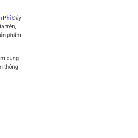
n Phí
Đây
a trên,
 sản phẩm
hằm cung
êm thông