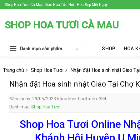
Skip
Shop Hoa Tươi Cà Mau Giao Hoa Tận Nơi - Hoa Đẹp Mỗi Ngày
to
content
SHOP HOA TƯƠI CÀ MAU
SHOP
HOA K
Danh mục sản phẩm
Trang chủ
Shop Hoa Tươi
Nhận đặt Hoa sinh nhật Giao Tạ
Nhận đặt Hoa sinh nhật Giao Tại Chợ
Đăng ngày: 29/05/2023 bởi admin. Lượt xem: 334
Danh mục:
Shop Hoa Tươi
Shop Hoa Tươi Online Nhậ
Khánh Hội Huyện U Mi