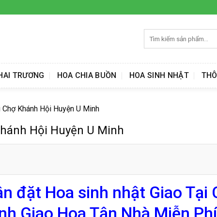
Tìm
kiếm:
HAI TRƯƠNG
HOA CHIA BUỒN
HOA SINH NHẬT
THÔ
i Chợ Khánh Hội Huyện U Minh
 Khánh Hội Huyện U Minh
n đặt Hoa sinh nhật Giao Tại
nh Giao Hoa Tận Nhà Miễn Phí