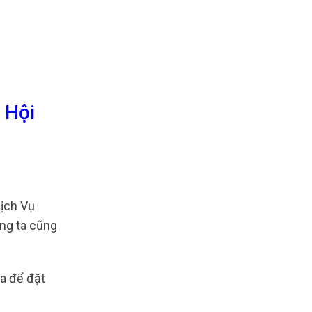
 Hội
ịch Vụ
úng ta cũng
oa để đặt