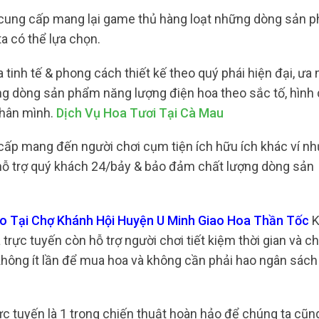
 cung cấp mang lại game thủ hàng loạt những dòng sản 
a có thể lựa chọn.
inh tế & phong cách thiết kế theo quý phái hiện đại, ưa 
ng dòng sản phẩm năng lượng điện hoa theo sắc tố, hình
thân mình.
Dịch Vụ Hoa Tươi Tại Cà Mau
cấp mang đến người chơi cụm tiện ích hữu ích khác ví n
m, hỗ trợ quý khách 24/bảy & bảo đảm chất lượng dòng sản
ao Tại Chợ Khánh Hội Huyện U Minh Giao Hoa Thần Tốc
K
rực tuyến còn hỗ trợ người chơi tiết kiệm thời gian và chi
 không ít lần để mua hoa và không cần phải hao ngân sách
ực tuyến là 1 trong chiến thuật hoàn hảo để chúng ta cũn