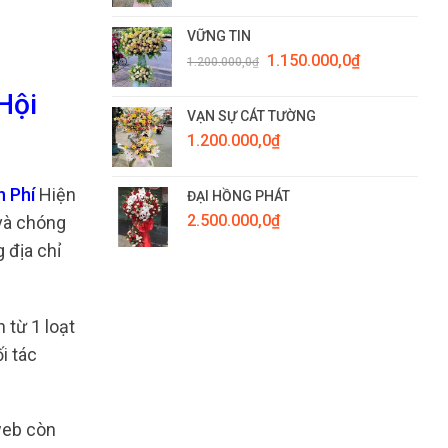
VỮNG TIN
Giá
Giá
1.150.000,0
₫
1.200.000,0
₫
gốc
hiện
là:
tại
Hội
1.200.000,0₫.
là:
VẠN SỰ CÁT TƯỜNG
1.150.000,0₫.
1.200.000,0
₫
n Phí
Hiện
ĐẠI HỒNG PHÁT
2.500.000,0
₫
 và chóng
 địa chỉ
 từ 1 loạt
i tác
 web còn