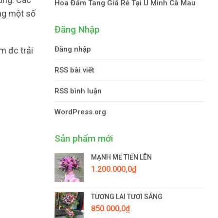
Hoa Đám Tang Giá Rẻ Tại U Minh Cà Mau
ững một số
Đăng Nhập
Đăng nhập
m đc trải
RSS bài viết
RSS bình luận
WordPress.org
Sản phẩm mới
MẠNH MẼ TIẾN LÊN
1.200.000,0
₫
TƯƠNG LAI TƯƠI SÁNG
850.000,0
₫