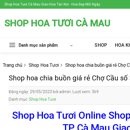
Skip
Shop Hoa Tươi Cà Mau Giao Hoa Tận Nơi - Hoa Đẹp Mỗi Ngày
to
content
SHOP HOA TƯƠI CÀ MAU
SHOP
HOA K
Danh mục sản phẩm
Trang chủ
Shop Hoa Tươi
Shop hoa chia buồn giá rẻ Chợ 
Shop hoa chia buồn giá rẻ Chợ Cầu số
Đăng ngày: 29/05/2023 bởi admin. Lượt xem: 369
Danh mục:
Shop Hoa Tươi
Shop Hoa Tươi Online Shop
TP Cà Mau Giao