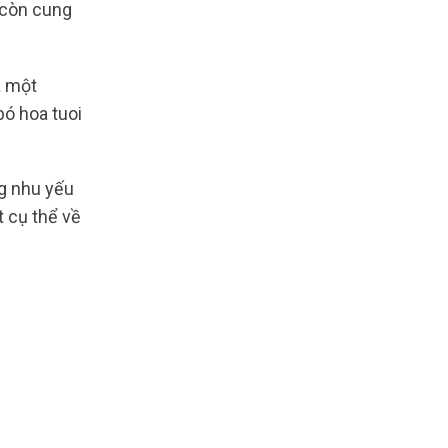
b còn cung
à một
bó hoa tuoi
g nhu yếu
t cụ thể về