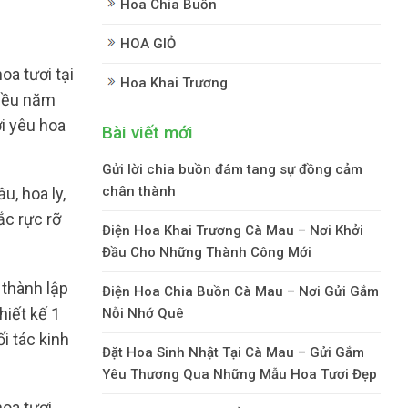
Hoa Chia Buồn
HOA GIỎ
oa tươi tại
Hoa Khai Trương
hiều năm
i yêu hoa
Bài viết mới
Gửi lời chia buồn đám tang sự đồng cảm
chân thành
u, hoa ly,
ắc rực rỡ
Điện Hoa Khai Trương Cà Mau – Nơi Khởi
Đầu Cho Những Thành Công Mới
 thành lập
Điện Hoa Chia Buồn Cà Mau – Nơi Gửi Gắm
hiết kế 1
Nỗi Nhớ Quê
i tác kinh
Đặt Hoa Sinh Nhật Tại Cà Mau – Gửi Gắm
Yêu Thương Qua Những Mẫu Hoa Tươi Đẹp
oa tươi