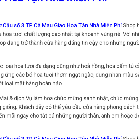
ợ Cầu số 3 TP Cà Mau Giao Hoa Tận Nhà Miễn Phí
Shop h
a hoa tươi chất lượng cao nhất tại khoanh vùng nè. Với n
hop đang trở thành cửa hàng đáng tin cậy cho những ngườ
c loại hoa tươi đa dạng cũng như hoả hồng, hoa cẩm tú cầ
ng ứng các bó hoa tươi thơm ngạt ngào, dung nhan màu s
ột loại mặt hàng hoàn hảo.
 Mại & dịch Vụ làm hoa chúc mừng sanh nhật, chúc mừng
g giống. Khách dãy có thể yêu cầu cửa hàng phong cách t
n mãi ngay cho tất cả những người thân, anh em hoặc đố
hợ Cầu số 3 TP Cà Mau Giao Hoa Tận Nhà Miễn Phí
Shop h