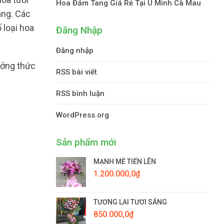
Hoa Đám Tang Giá Rẻ Tại U Minh Cà Mau
àng. Các
 loại hoa
Đăng Nhập
Đăng nhập
ưởng thức
RSS bài viết
RSS bình luận
WordPress.org
Sản phẩm mới
MẠNH MẼ TIẾN LÊN
1.200.000,0
₫
TƯƠNG LAI TƯƠI SÁNG
850.000,0
₫