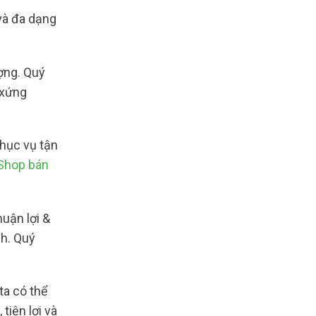
và đa dạng
ượng. Quý
 xứng
phục vụ tận
Shop bán
uận lợi &
ch. Quý
ta có thể
tiện lợi và