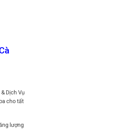
 Cà
& Dịch Vụ
oa cho tất
năng lượng