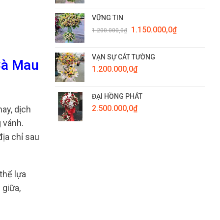
VỮNG TIN
Giá
Giá
1.150.000,0
₫
1.200.000,0
₫
gốc
hiện
là:
tại
1.200.000,0₫.
là:
VẠN SỰ CÁT TƯỜNG
Cà Mau
1.150.000,0₫.
1.200.000,0
₫
ĐẠI HỒNG PHÁT
2.500.000,0
₫
ay, dịch
 vánh.
ịa chỉ sau
thể lựa
 giữa,