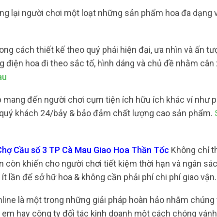
ng lại người chơi một loạt những sản phẩm hoa đa dạng 
ng cách thiết kế theo quý phái hiện đại, ưa nhìn và ấn t
 điện hoa đi theo sắc tố, hình dáng và chủ đề nhằm cân
au
 mang đến người chơi cụm tiện ích hữu ích khác ví như 
trợ quý khách 24/bảy & bảo đảm chất lượng cao sản phẩm.
 Chợ Cầu số 3 TP Cà Mau Giao Hoa Thần Tốc
Không chỉ th
 còn khiến cho người chơi tiết kiệm thời hạn và ngân sá
ít lần để sở hữ hoa & không cần phải phí chi phí giao vận.
nline là một trong những giải pháp hoàn hảo nhằm chúng 
em hay công ty đối tác kinh doanh một cách chóng vánh, 