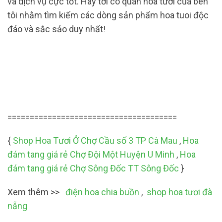
và dịch vụ cực tốt. Hãy tới có quán hoa tươi của bên
tôi nhằm tìm kiếm các dòng sản phẩm hoa tuoi độc
đáo và sắc sảo duy nhất!
======================================
{
Shop Hoa Tươi Ở Chợ Cầu số 3 TP Cà Mau
,
Hoa
đám tang giá rẻ Chợ Đội Một Huyện U Minh
,
Hoa
đám tang giá rẻ Chợ Sông Đốc TT Sông Đốc
}
Xem thêm >>
điện hoa chia buồn
,
shop hoa tươi đà
nẵng