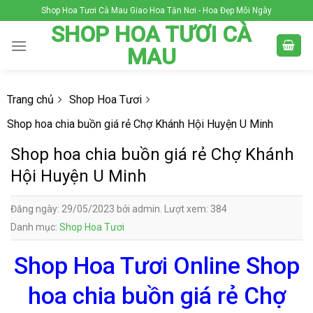
Skip
Shop Hoa Tươi Cà Mau Giao Hoa Tận Nơi - Hoa Đẹp Mỗi Ngày
to
SHOP HOA TƯƠI CÀ
content
MAU
Trang chủ
Shop Hoa Tươi
Shop hoa chia buồn giá rẻ Chợ Khánh Hội Huyện U Minh
Shop hoa chia buồn giá rẻ Chợ Khánh
Hội Huyện U Minh
Đăng ngày: 29/05/2023 bởi admin. Lượt xem: 384
Danh mục:
Shop Hoa Tươi
Shop Hoa Tươi Online Shop
hoa chia buồn giá rẻ Chợ