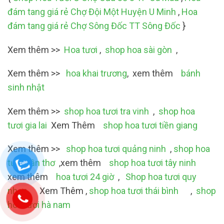
đám tang giá rẻ Chợ Đội Một Huyện U Minh
,
Hoa
đám tang giá rẻ Chợ Sông Đốc TT Sông Đốc
}
Xem thêm >>
Hoa tươi
,
shop hoa sài gòn
,
Xem thêm >>
hoa khai trương
, xem thêm
bánh
sinh nhật
Xem thêm >>
shop hoa tươi tra vinh
,
shop hoa
tươi gia lai
Xem Thêm
shop hoa tươi tiền giang
Xem thêm >>
shop hoa tươi quảng ninh
,
shop hoa
tươi cần thơ
,xem thêm
shop hoa tươi tây ninh
xem thêm
hoa tươi 24 giờ
,
Shop hoa tươi quy
nhơn
Xem Thêm ,
shop hoa tươi thái bình
,
shop
hoa tươi hà nam