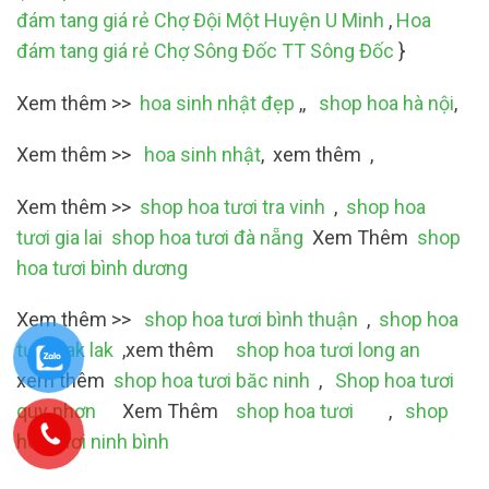
đám tang giá rẻ Chợ Đội Một Huyện U Minh
,
Hoa
đám tang giá rẻ Chợ Sông Đốc TT Sông Đốc
}
Xem thêm >>
hoa sinh nhật đẹp
,,
shop hoa hà nội
,
Xem thêm >>
hoa sinh nhật
, xem thêm ,
Xem thêm >>
shop hoa tươi tra vinh
,
shop hoa
tươi gia lai
shop hoa tươi đà nẵng
Xem Thêm
shop
hoa tươi bình dương
Xem thêm >>
shop hoa tươi bình thuận
,
shop hoa
tươi dak lak
,xem thêm
shop hoa tươi long an
xem thêm
shop hoa tươi băc ninh
,
Shop hoa tươi
quy nhơn
Xem Thêm
shop hoa tươi
,
shop
hoa tươi ninh bình