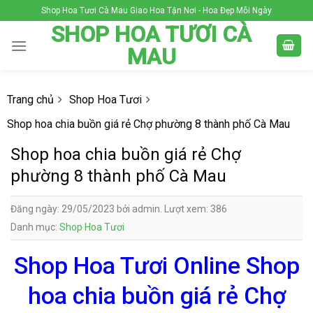
Skip
Shop Hoa Tươi Cà Mau Giao Hoa Tận Nơi - Hoa Đẹp Mỗi Ngày
to
SHOP HOA TƯƠI CÀ
content
MAU
Trang chủ
Shop Hoa Tươi
Shop hoa chia buồn giá rẻ Chợ phường 8 thành phố Cà Mau
Shop hoa chia buồn giá rẻ Chợ
phường 8 thành phố Cà Mau
Đăng ngày: 29/05/2023 bởi admin. Lượt xem: 386
Danh mục:
Shop Hoa Tươi
Shop Hoa Tươi Online Shop
hoa chia buồn giá rẻ Chợ