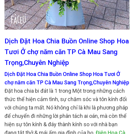
Dịch Đặt Hoa Chia Buồn Online Shop Hoa
Tươi Ở chợ năm căn TP Cà Mau Sang
Trọng,Chuyên Nghiệp
Dịch Đặt Hoa Chia Buồn Online Shop Hoa Tươi Ở
chợ năm căn TP Cà Mau Sang Trọng,Chuyên Nghiệp
Đặt hoa chia bi đát là 1 trong Một trong những cách
thức thể hiện cảm tình, sự chăm sóc và tôn kính đối
với chúng ta mất. Nó không chỉ là khi là phương pháp
để chuyển đi những lời phân tách ai oán, mà còn thể
hiện sự tôn kính & đáy thành kính so với nhà bạn
đang tắt thở & mái ấm gia đình của họ.
Điện Hoa Cà