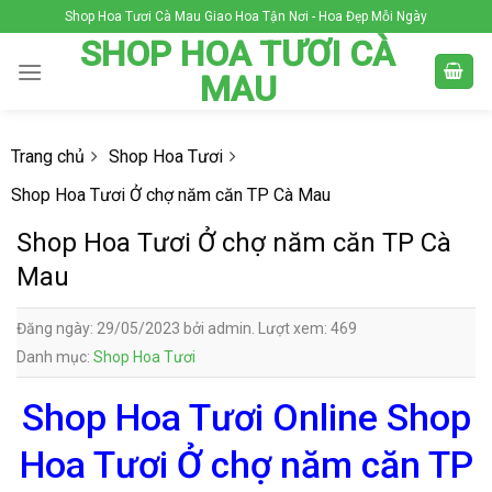
Skip
Shop Hoa Tươi Cà Mau Giao Hoa Tận Nơi - Hoa Đẹp Mỗi Ngày
to
SHOP HOA TƯƠI CÀ
content
MAU
Trang chủ
Shop Hoa Tươi
Shop Hoa Tươi Ở chợ năm căn TP Cà Mau
Shop Hoa Tươi Ở chợ năm căn TP Cà
Mau
Đăng ngày: 29/05/2023 bởi admin. Lượt xem: 469
Danh mục:
Shop Hoa Tươi
Shop Hoa Tươi Online Shop
Hoa Tươi Ở chợ năm căn TP