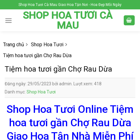
Skip
Shop Hoa Tươi Cà Mau Giao Hoa Tận Nơi - Hoa Đẹp Mỗi Ngày
to
SHOP HOA TƯƠI CÀ
content
MAU
Trang chủ
Shop Hoa Tươi
Tiệm hoa tươi gần Chợ Rau Dừa
Tiệm hoa tươi gần Chợ Rau Dừa
Đăng ngày: 29/05/2023 bởi admin. Lượt xem: 418
Danh mục:
Shop Hoa Tươi
Shop Hoa Tươi Online Tiệm
hoa tươi gần Chợ Rau Dừa
Giao Hoa Tận Nhà Miễn Phí