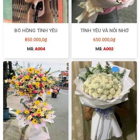
BÓ HỒNG TÌNH YÊU
TÌNH YÊU VÀ NỖI NHỚ
850.000,0
₫
650.000,0
₫
Mã:
A004
Mã:
A002