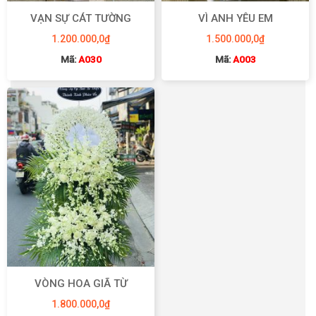
VẠN SỰ CÁT TƯỜNG
VÌ ANH YÊU EM
1.200.000,0
₫
1.500.000,0
₫
Mã:
A030
Mã:
A003
VÒNG HOA GIÃ TỪ
1.800.000,0
₫