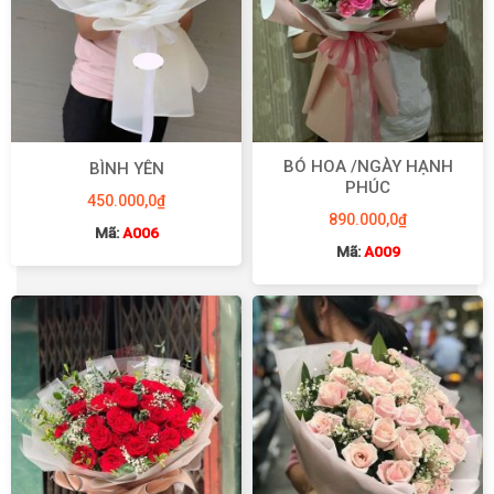
BÓ HOA /NGÀY HẠNH
BÌNH YÊN
PHÚC
450.000,0
₫
890.000,0
₫
Mã:
A006
Mã:
A009