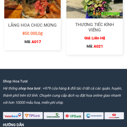
THƯƠNG TIẾC KÍNH
LẴNG HOA CHÚC MỪNG
VIẾNG
850.000,0
₫
Giá: Liên Hệ
Mã:
A017
Mã:
A021
Shop Hoa Tươi
Hệ thống
shop hoa tươi
: +979 cửa hàng & đối tác ở tất cả các quận, huyện,
thành phố trên 63 tỉnh. Chuyên cung cấp dịch vụ đặt hoa online giao nhanh
với hơn 10000 mẫu hoa, miễn phí ship.
HƯỚNG DẪN