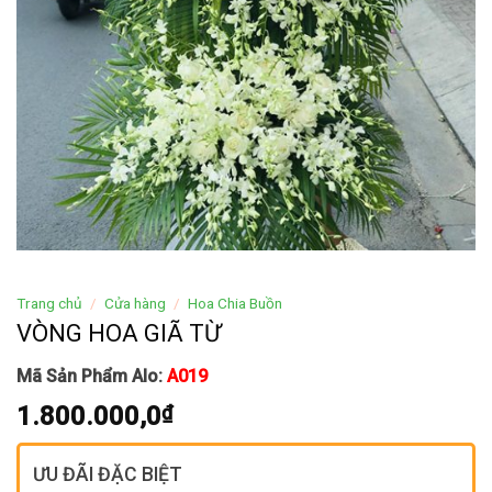
Trang chủ
/
Cửa hàng
/
Hoa Chia Buồn
VÒNG HOA GIÃ TỪ
Mã Sản Phẩm Alo:
A019
1.800.000,0
₫
ƯU ĐÃI ĐẶC BIỆT