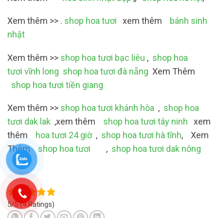
Xem thêm >> .
shop hoa tươi
xem thêm
bánh sinh
nhật
Xem thêm >>
shop hoa tươi bạc liêu
,
shop hoa
tươi vĩnh long
shop hoa tươi đà nẵng
Xem Thêm
shop hoa tươi tiền giang
Xem thêm >>
shop hoa tươi khánh hòa
,
shop hoa
tươi dak lak
,xem thêm
shop hoa tươi tây ninh
xem
thêm
hoa tươi 24 giờ
,
shop hoa tươi hà tĩnh
, Xem
Thêm
shop hoa tươi
,
shop hoa tươi dak nông
5/5
(4 Ratings)