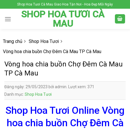
Skip
Shop Hoa Tươi Cà Mau Giao Hoa Tận Nơi - Hoa Đẹp Mỗi Ngày
to
SHOP HOA TƯƠI CÀ
content
MAU
Trang chủ
Shop Hoa Tươi
Vòng hoa chia buồn Chợ Đêm Cà Mau TP Cà Mau
Vòng hoa chia buồn Chợ Đêm Cà Mau
TP Cà Mau
Đăng ngày: 29/05/2023 bởi admin. Lượt xem: 371
Danh mục:
Shop Hoa Tươi
Shop Hoa Tươi Online Vòng
hoa chia buồn Chợ Đêm Cà