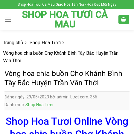
Skip
Shop Hoa Tươi Cà Mau Giao Hoa Tận Nơi - Hoa Đẹp Mỗi Ngày
to
SHOP HOA TƯƠI CÀ
content
MAU
Trang chủ
Shop Hoa Tươi
Vòng hoa chia buồn Chợ Khánh Bình Tây Bắc Huyện Trần
Văn Thới
Vòng hoa chia buồn Chợ Khánh Bình
Tây Bắc Huyện Trần Văn Thới
Đăng ngày: 29/05/2023 bởi admin. Lượt xem: 356
Danh mục:
Shop Hoa Tươi
Shop Hoa Tươi Online Vòng