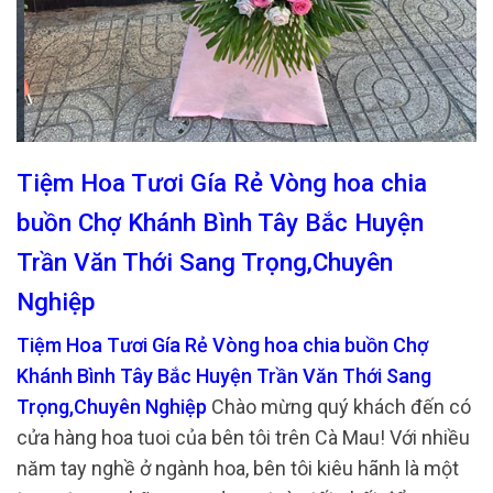
Tiệm Hoa Tươi Gía Rẻ Vòng hoa chia
buồn Chợ Khánh Bình Tây Bắc Huyện
Trần Văn Thới Sang Trọng,Chuyên
Nghiệp
Tiệm Hoa Tươi Gía Rẻ Vòng hoa chia buồn Chợ
Khánh Bình Tây Bắc Huyện Trần Văn Thới Sang
Trọng,Chuyên Nghiệp
Chào mừng quý khách đến có
cửa hàng hoa tuoi của bên tôi trên Cà Mau! Với nhiều
năm tay nghề ở ngành hoa, bên tôi kiêu hãnh là một