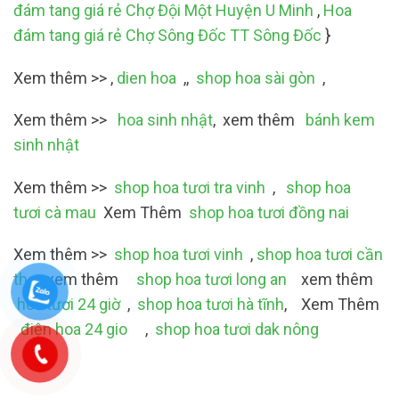
đám tang giá rẻ Chợ Đội Một Huyện U Minh
,
Hoa
đám tang giá rẻ Chợ Sông Đốc TT Sông Đốc
}
Xem thêm >> ,
dien hoa
,,
shop hoa sài gòn
,
Xem thêm >>
hoa sinh nhật
, xem thêm
bánh kem
sinh nhật
Xem thêm >>
shop hoa tươi tra vinh
,
shop hoa
tươi cà mau
Xem Thêm
shop hoa tươi đồng nai
Xem thêm >>
shop hoa tươi vinh
,
shop hoa tươi cần
thơ
,xem thêm
shop hoa tươi long an
xem thêm
hoa tươi 24 giờ
,
shop hoa tươi hà tĩnh
, Xem Thêm
điện hoa 24 gio
,
shop hoa tươi dak nông