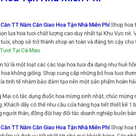
 Căn TT Năm Căn Giao Hoa Tận Nhà Miễn Phí
Shop hoa t
 lựa hoa tuoi chất lượng cao duy nhất tại Khu Vực nè. V
uoi, shop sẽ trở thành shop an toàn và đáng tin cậy cho 
Tươi Tại Cà Mau
 từ là một loạt các các loại hoa tuoi đa dạng như huê hồ
ại hoa không giống. Shop cung cấp những bó hoa tuoi thơ
tỉa tinh tế nhằm bảo đảm tạo nên một sản phẩm hoàn hả
ng Mại có tác dụng đuốc hoa mừng sinh nhật, chúc mừng
g. Khách dãy có thể nhu cầu cửa hàng họa tiết thiết kế 1 
 người thân, đồng đội hay đối tác doanh nghiệp buôn bán
m Căn TT Năm Căn Giao Hoa Tận Nhà Miễn Phí
Shop hoa t
hẩm và dịch vụ tốt nhất tới cho quý khách hàng. Các nhâ