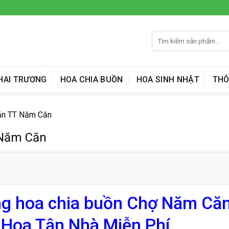
Tìm
kiếm:
HAI TRƯƠNG
HOA CHIA BUỒN
HOA SINH NHẬT
THÔ
ăn TT Năm Căn
 Năm Căn
ng hoa chia buồn Chợ Năm Că
Hoa Tận Nhà Miễn Phí