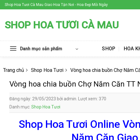
Skip
Shop Hoa Tươi Cà Mau Giao Hoa Tận Nơi - Hoa Đẹp Mỗi Ngày
to
content
SHOP HOA TƯƠI CÀ MAU
SHOP
HOA K
Danh mục sản phẩm
Trang chủ
Shop Hoa Tươi
Vòng hoa chia buồn Chợ Năm C
Vòng hoa chia buồn Chợ Năm Căn TT
Đăng ngày: 29/05/2023 bởi admin. Lượt xem: 370
Danh mục:
Shop Hoa Tươi
Shop Hoa Tươi Online Vò
Năm Căn Giao 