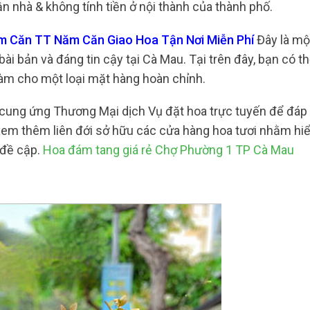
 nhà & không tính tiền ở nội thành của thành phố.
ăm Căn TT Năm Căn Giao Hoa Tận Nơi Miễn Phí
Đây là mộ
ài bản và đáng tin cậy tại Cà Mau. Tại trên đây, bạn có t
làm cho một loại mặt hàng hoàn chỉnh.
g cung ứng Thương Mại dịch Vụ đặt hoa trực tuyến để đáp
xem thêm liên đới sở hữu các cửa hàng hoa tươi nhằm hiể
 đề cập.
Hoa đám tang giá rẻ Chợ Phường 1 TP Cà Mau