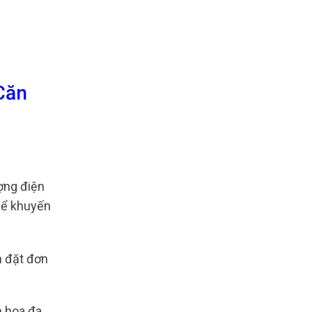
Căn
ợng điện
thể khuyến
m đặt đơn
m hoa đa