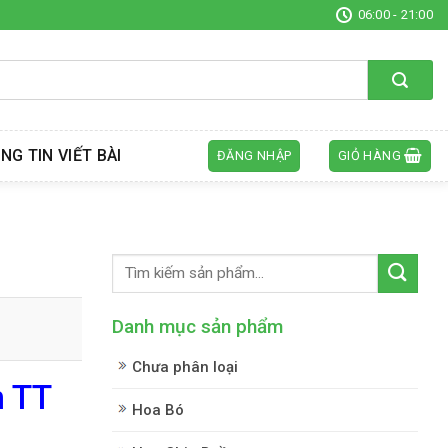
06:00 - 21:00
NG TIN VIẾT BÀI
ĐĂNG NHẬP
GIỎ HÀNG
Danh mục sản phẩm
Chưa phân loại
n TT
Hoa Bó