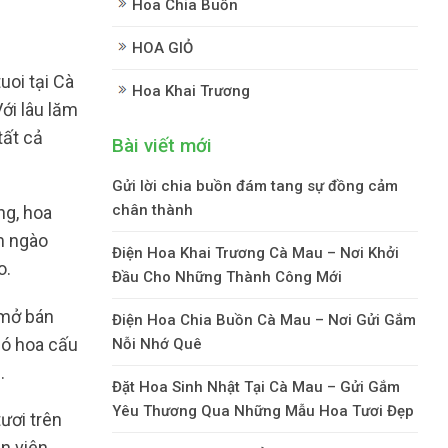
Hoa Chia Buồn
HOA GIỎ
uoi tại Cà
Hoa Khai Trương
ới lâu lăm
tất cả
Bài viết mới
Gửi lời chia buồn đám tang sự đồng cảm
chân thành
ng, hoa
m ngào
Điện Hoa Khai Trương Cà Mau – Nơi Khởi
o.
Đầu Cho Những Thành Công Mới
 mở bán
Điện Hoa Chia Buồn Cà Mau – Nơi Gửi Gắm
bó hoa cấu
Nỗi Nhớ Quê
.
Đặt Hoa Sinh Nhật Tại Cà Mau – Gửi Gắm
Yêu Thương Qua Những Mẫu Hoa Tươi Đẹp
ươi trên
n viên