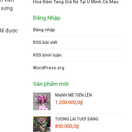
Hoa Đám Tang Giá Rẻ Tại U Minh Cà Mau
g xứng
Đăng Nhập
Đăng nhập
 để được
RSS bài viết
RSS bình luận
WordPress.org
Sản phẩm mới
MẠNH MẼ TIẾN LÊN
1.200.000,0
₫
TƯƠNG LAI TƯƠI SÁNG
850.000,0
₫