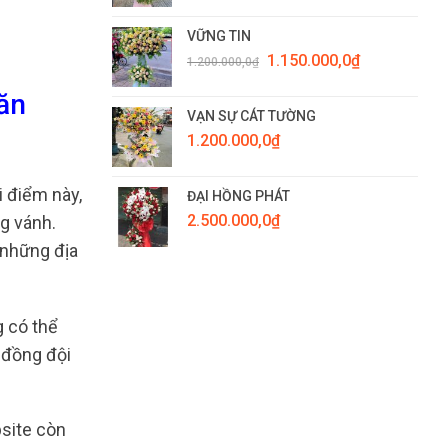
VỮNG TIN
Giá
Giá
1.150.000,0
₫
1.200.000,0
₫
gốc
hiện
là:
tại
ăn
1.200.000,0₫.
là:
VẠN SỰ CÁT TƯỜNG
1.150.000,0₫.
1.200.000,0
₫
i điểm này,
ĐẠI HỒNG PHÁT
2.500.000,0
₫
g vánh.
 những địa
g có thể
 đồng đội
bsite còn