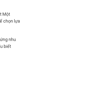
t Một
hể chọn lựa
 ứng nhu
u biết