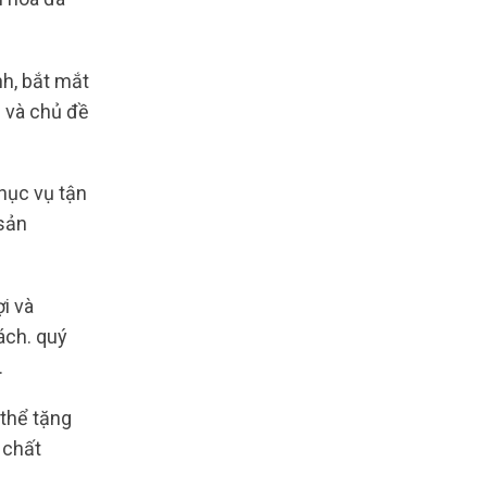
nh, bắt mắt
 và chủ đề
hục vụ tận
 sản
ợi và
ách. quý
.
 thể tặng
 chất