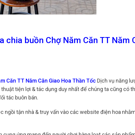
oa chia buồn Chợ Năm Căn TT Năm 
Năm Căn TT Năm Căn Giao Hoa Thần Tốc
Dịch vụ năng lư
thuật tiện lợi & tác dụng duy nhất để chúng ta cũng có 
ối tác buôn bán.
iệc ngồi tận nhà & truy vấn vào các website điện hoa nhằ
ến cung ứng mang đến người chơi hàng loạt các sản phẩ