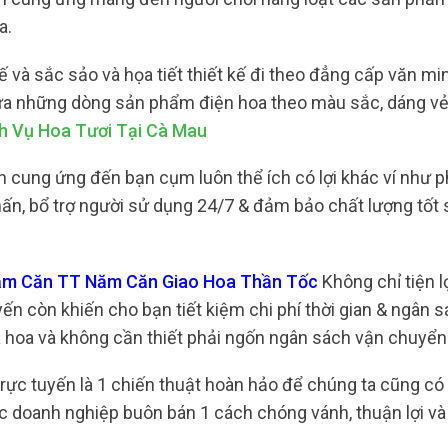
a.
 và sắc sảo và họa tiết thiết kế đi theo đẳng cấp văn mi
 lựa những dòng sản phẩm điện hoa theo màu sắc, dáng vẻ
h Vụ Hoa Tươi Tại Cà Mau
 cung ứng đến bạn cụm luôn thể ích có lợi khác ví như p
hấn, bổ trợ người sử dụng 24/7 & đảm bảo chất lượng tốt
Năm Căn TT Năm Căn Giao Hoa Thần Tốc
Không chỉ tiện l
n còn khiến cho bạn tiết kiệm chi phí thời gian & ngân s
ua hoa và không cần thiết phải ngốn ngân sách vận chuyển
rực tuyến là 1 chiến thuật hoàn hảo để chúng ta cũng có
c doanh nghiệp buôn bán 1 cách chóng vánh, thuận lợi và