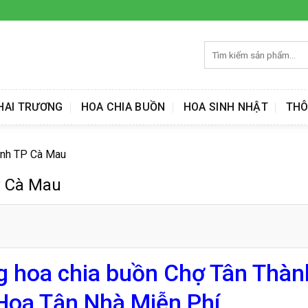
Tìm
kiếm:
HAI TRƯƠNG
HOA CHIA BUỒN
HOA SINH NHẬT
THÔ
ành TP Cà Mau
P Cà Mau
g hoa chia buồn Chợ Tân Thàn
Hoa Tận Nhà Miễn Phí