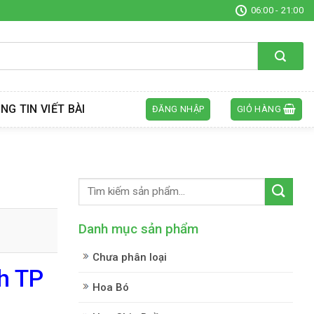
06:00 - 21:00
NG TIN VIẾT BÀI
ĐĂNG NHẬP
GIỎ HÀNG
Danh mục sản phẩm
Chưa phân loại
h TP
Hoa Bó