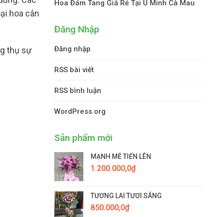
Hoa Đám Tang Giá Rẻ Tại U Minh Cà Mau
oại hoa cân
Đăng Nhập
Đăng nhập
g thụ sự
RSS bài viết
RSS bình luận
WordPress.org
Sản phẩm mới
MẠNH MẼ TIẾN LÊN
1.200.000,0
₫
TƯƠNG LAI TƯƠI SÁNG
850.000,0
₫