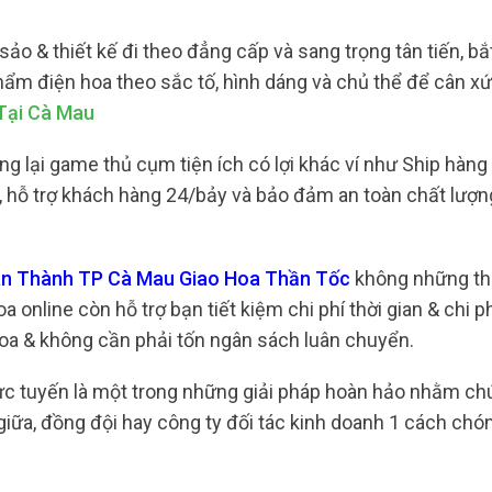
o & thiết kế đi theo đẳng cấp và sang trọng tân tiến, bắ
phẩm điện hoa theo sắc tố, hình dáng và chủ thể để cân 
Tại Cà Mau
 lại game thủ cụm tiện ích có lợi khác ví như Ship hàng 
n, hỗ trợ khách hàng 24/bảy và bảo đảm an toàn chất lượ
Tân Thành TP Cà Mau Giao Hoa Thần Tốc
không những thu
nline còn hỗ trợ bạn tiết kiệm chi phí thời gian & chi ph
hoa & không cần phải tốn ngân sách luân chuyển.
rực tuyến là một trong những giải pháp hoàn hảo nhằm ch
iữa, đồng đội hay công ty đối tác kinh doanh 1 cách chó