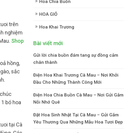
Hoa Chia Buồn
HOA GIỎ
uoi trên
Hoa Khai Trương
inh nghiệm
 Mau.
Shop
Bài viết mới
Gửi lời chia buồn đám tang sự đồng cảm
chân thành
hoả hồng,
ngào, sắc
Điện Hoa Khai Trương Cà Mau – Nơi Khởi
nh.
Đầu Cho Những Thành Công Mới
 chúc
Điện Hoa Chia Buồn Cà Mau – Nơi Gửi Gắm
 1 bó hoa
Nỗi Nhớ Quê
Đặt Hoa Sinh Nhật Tại Cà Mau – Gửi Gắm
Yêu Thương Qua Những Mẫu Hoa Tươi Đẹp
uoi tại Cà
 dùng. Các