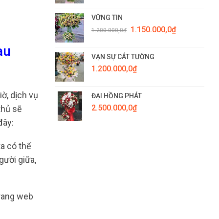
VỮNG TIN
Giá
Giá
1.150.000,0
₫
1.200.000,0
₫
gốc
hiện
là:
tại
au
1.200.000,0₫.
là:
VẠN SỰ CÁT TƯỜNG
1.150.000,0₫.
1.200.000,0
₫
ờ, dịch vụ
ĐẠI HỒNG PHÁT
2.500.000,0
₫
thủ sẽ
đây:
ta có thể
gười giữa,
trang web