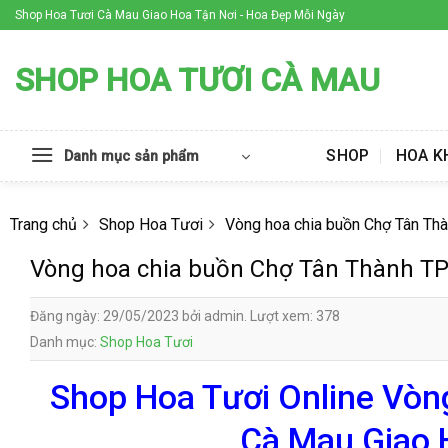
Skip
Shop Hoa Tươi Cà Mau Giao Hoa Tận Nơi - Hoa Đẹp Mỗi Ngày
to
content
SHOP HOA TƯƠI CÀ MAU
SHOP
HOA K
Danh mục sản phẩm
Trang chủ
Shop Hoa Tươi
Vòng hoa chia buồn Chợ Tân Th
Vòng hoa chia buồn Chợ Tân Thành T
Đăng ngày: 29/05/2023 bởi admin. Lượt xem: 378
Danh mục:
Shop Hoa Tươi
Shop Hoa Tươi Online Vòn
Cà Mau Giao 