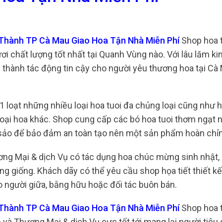
 Thành TP Cà Mau Giao Hoa Tận Nhà Miễn Phí
Shop hoa t
i chất lượng tốt nhất tại Quanh Vùng nào. Với lâu lăm k
 thành tác động tin cậy cho người yêu thương hoa tại Cà
 1 loạt những nhiều loại hoa tuoi đa chủng loại cũng như 
 loại hoa khác. Shop cung cấp các bó hoa tuoi thơm ngạt 
ắc sảo để bảo đảm an toàn tạo nên một sản phẩm hoàn chỉ
ương Mại & dịch Vụ có tác dụng hoa chúc mừng sinh nhật,
g giống. Khách dãy có thể yêu cầu shop họa tiết thiết kế
 người giữa, bằng hữu hoặc đối tác buôn bán.
 Thành TP Cà Mau Giao Hoa Tận Nhà Miễn Phí
Shop hoa t
à Thương Mại & dịch Vụ cực tốt tới mang lại người tiêu