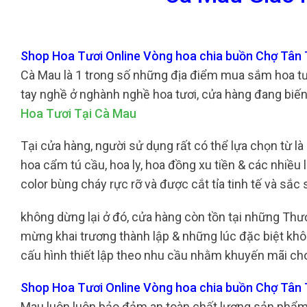
Shop Hoa Tươi Online Vòng hoa chia buồn Chợ Tân
Cà Mau là 1 trong số những địa điểm mua sắm hoa tươ
tay nghề ở nghành nghề hoa tươi, cửa hàng đang biến
Hoa Tươi Tại Cà Mau
Tại cửa hàng, người sử dụng rất có thể lựa chọn từ là
hoa cẩm tú cầu, hoa ly, hoa đồng xu tiền & các nhiều
color bùng cháy rực rỡ và được cắt tỉa tinh tế và s
không dừng lại ở đó, cửa hàng còn tồn tại những Th
mừng khai trương thành lập & những lúc đặc biệt khôn
cấu hình thiết lập theo nhu cầu nhằm khuyến mãi cho
Shop Hoa Tươi Online Vòng hoa chia buồn Chợ Tân
Mau luôn luôn bảo đảm an toàn chất lượng sản phẩm v