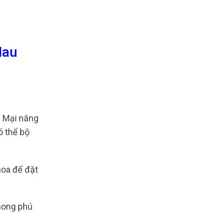
Mau
 Mại năng
ó thể bộ
hoa để đặt
hong phú