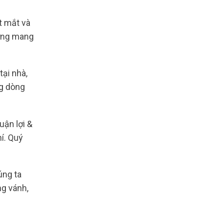
t mắt và
xứng mang
tại nhà,
ng dòng
ận lợi &
í. Quý
úng ta
ng vánh,