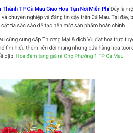
n Thành TP Cà Mau Giao Hoa Tận Nơi Miễn Phí
Đây là mộ
 và chuyên nghiệp và đáng tin cậy trên Cà Mau. Tại đây,
c cắt tỉa sắc sảo để tạo nên một sản phẩm hoàn chỉnh.
 Mau cũng cung cấp Thương Mại & dịch Vụ đặt hoa trực t
hể tìm hiểu thêm liên đới mang những cửa hàng hoa tuoi 
đề cập.
Hoa đám tang giá rẻ Chợ Phường 1 TP Cà Mau