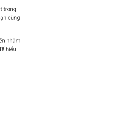
t trong
 bạn cũng
uyến nhằm
để hiểu