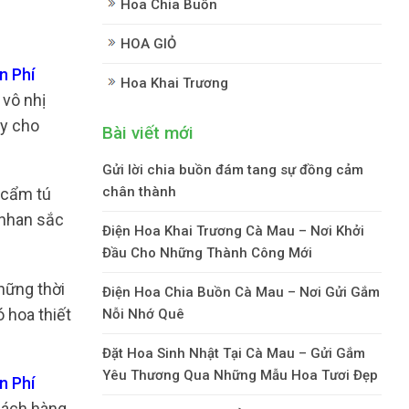
Hoa Chia Buồn
HOA GIỎ
n Phí
Hoa Khai Trương
 vô nhị
ậy cho
Bài viết mới
Gửi lời chia buồn đám tang sự đồng cảm
chân thành
a cẩm tú
 nhan sắc
Điện Hoa Khai Trương Cà Mau – Nơi Khởi
Đầu Cho Những Thành Công Mới
hững thời
Điện Hoa Chia Buồn Cà Mau – Nơi Gửi Gắm
 hoa thiết
Nỗi Nhớ Quê
Đặt Hoa Sinh Nhật Tại Cà Mau – Gửi Gắm
Yêu Thương Qua Những Mẫu Hoa Tươi Đẹp
n Phí
hách hàng.