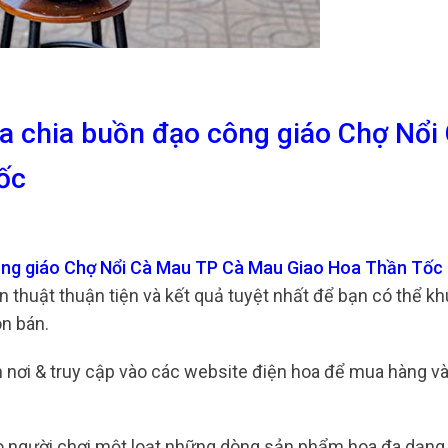
a chia buồn đạo công giáo Chợ Nổi
ốc
ông giáo Chợ Nổi Cà Mau TP Cà Mau Giao Hoa Thần Tốc
n thuật thuận tiện và kết quả tuyệt nhất để bạn có thể k
ôn bán.
tận nơi & truy cập vào các website điện hoa để mua hàng v
o người chơi một loạt những dòng sản phẩm hoa đa dạng