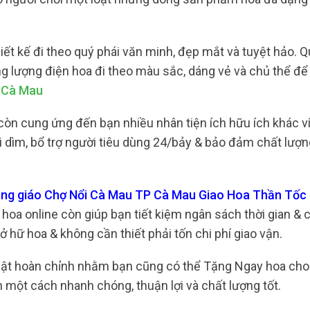
iết kế đi theo quý phái văn minh, đẹp mắt và tuyệt hảo. 
 lượng điện hoa đi theo màu sắc, dáng vẻ và chủ thể để
i Cà Mau
òn cung ứng đến bạn nhiều nhân tiện ích hữu ích khác v
i dìm, bổ trợ người tiêu dùng 24/bảy & bảo đảm chất lượ
ông giáo Chợ Nổi Cà Mau TP Cà Mau Giao Hoa Thần Tốc
hoa online còn giúp bạn tiết kiệm ngân sách thời gian & c
ở hữ hoa & không cần thiết phải tốn chi phí giao vận.
 thuật hoàn chỉnh nhằm bạn cũng có thể Tặng Ngay hoa ch
 một cách nhanh chóng, thuận lợi và chất lượng tốt.