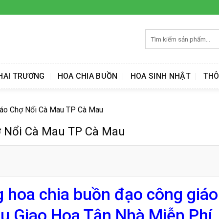
Tìm
kiếm:
HAI TRƯƠNG
HOA CHIA BUỒN
HOA SINH NHẬT
THÔ
iáo Chợ Nổi Cà Mau TP Cà Mau
ợ Nổi Cà Mau TP Cà Mau
 hoa chia buồn đạo công giá
u Giao Hoa Tận Nhà Miễn Phí