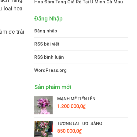
Hoa Đám Tang Giá Rẻ Tại U Minh Cà Mau
u loại hoa
Đăng Nhập
Đăng nhập
ằm đc trải
RSS bài viết
RSS bình luận
WordPress.org
Sản phẩm mới
MẠNH MẼ TIẾN LÊN
1.200.000,0
₫
TƯƠNG LAI TƯƠI SÁNG
850.000,0
₫