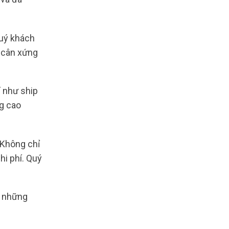
Quý khách
 cân xứng
í như ship
ng cao
Không chỉ
hi phí. Quý
o những