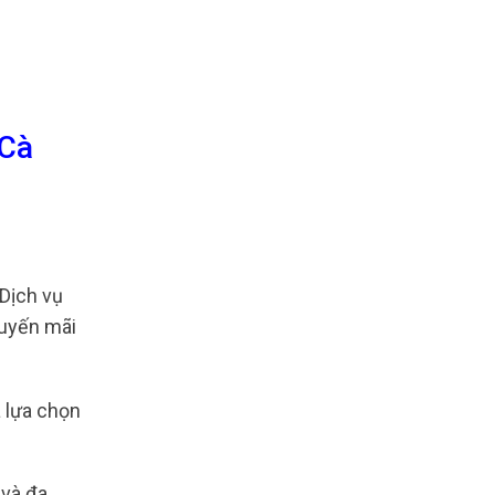
 Cà
Dịch vụ
huyến mãi
à lựa chọn
 và đa