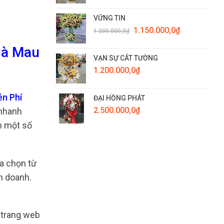
VỮNG TIN
Giá
Giá
1.150.000,0
₫
1.200.000,0
₫
gốc
hiện
là:
tại
Cà Mau
1.200.000,0₫.
là:
VẠN SỰ CÁT TƯỜNG
1.150.000,0₫.
1.200.000,0
₫
ễn Phí
ĐẠI HỒNG PHÁT
2.500.000,0
₫
 nhanh
m một số
ựa chọn từ
nh doanh.
, trang web