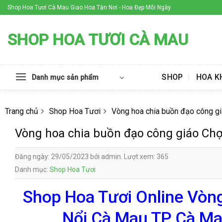
Skip
Shop Hoa Tươi Cà Mau Giao Hoa Tận Nơi - Hoa Đẹp Mỗi Ngày
to
content
SHOP HOA TƯƠI CÀ MAU
SHOP
HOA K
Danh mục sản phẩm
Trang chủ
Shop Hoa Tươi
Vòng hoa chia buồn đạo công g
Vòng hoa chia buồn đạo công giáo Ch
Đăng ngày: 29/05/2023 bởi admin. Lượt xem: 365
Danh mục:
Shop Hoa Tươi
Shop Hoa Tươi Online Vòng
Nổi Cà Mau TP Cà Ma