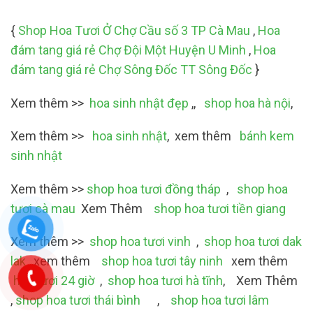
{
Shop Hoa Tươi Ở Chợ Cầu số 3 TP Cà Mau
,
Hoa
đám tang giá rẻ Chợ Đội Một Huyện U Minh
,
Hoa
đám tang giá rẻ Chợ Sông Đốc TT Sông Đốc
}
Xem thêm >>
hoa sinh nhật đẹp
,,
shop hoa hà nội
,
Xem thêm >>
hoa sinh nhật
, xem thêm
bánh kem
sinh nhật
Xem thêm >>
shop hoa tươi đồng tháp
,
shop hoa
tươi cà mau
Xem Thêm
shop hoa tươi tiền giang
Xem thêm >>
shop hoa tươi vinh
,
shop hoa tươi dak
lak
,xem thêm
shop hoa tươi tây ninh
xem thêm
hoa tươi 24 giờ
,
shop hoa tươi hà tĩnh
, Xem Thêm
,
shop hoa tươi thái bình
,
shop hoa tươi lâm