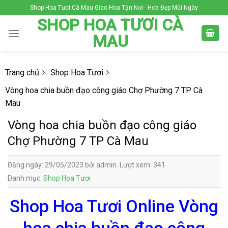
Skip
Shop Hoa Tươi Cà Mau Giao Hoa Tận Nơi - Hoa Đẹp Mỗi Ngày
to
SHOP HOA TƯƠI CÀ
content
MAU
Trang chủ
Shop Hoa Tươi
Vòng hoa chia buồn đạo công giáo Chợ Phường 7 TP Cà
Mau
Vòng hoa chia buồn đạo công giáo
Chợ Phường 7 TP Cà Mau
Đăng ngày: 29/05/2023 bởi admin. Lượt xem: 341
Danh mục:
Shop Hoa Tươi
Shop Hoa Tươi Online Vòng