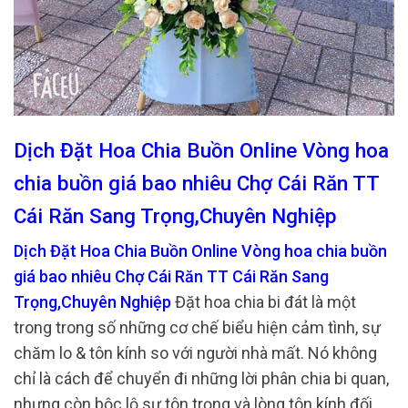
Dịch Đặt Hoa Chia Buồn Online Vòng hoa
chia buồn giá bao nhiêu Chợ Cái Răn TT
Cái Răn Sang Trọng,Chuyên Nghiệp
Dịch Đặt Hoa Chia Buồn Online Vòng hoa chia buồn
giá bao nhiêu Chợ Cái Răn TT Cái Răn Sang
Trọng,Chuyên Nghiệp
Đặt hoa chia bi đát là một
trong trong số những cơ chế biểu hiện cảm tình, sự
chăm lo & tôn kính so với người nhà mất. Nó không
chỉ là cách để chuyển đi những lời phân chia bi quan,
nhưng còn bộc lộ sự tôn trọng và lòng tôn kính đối