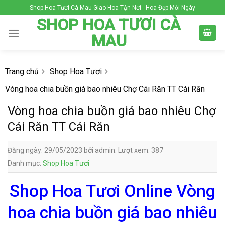
Skip
Shop Hoa Tươi Cà Mau Giao Hoa Tận Nơi - Hoa Đẹp Mỗi Ngày
to
SHOP HOA TƯƠI CÀ
content
MAU
Trang chủ
Shop Hoa Tươi
Vòng hoa chia buồn giá bao nhiêu Chợ Cái Răn TT Cái Răn
Vòng hoa chia buồn giá bao nhiêu Chợ
Cái Răn TT Cái Răn
Đăng ngày: 29/05/2023 bởi admin. Lượt xem: 387
Danh mục:
Shop Hoa Tươi
Shop Hoa Tươi Online Vòng
hoa chia buồn giá bao nhiêu